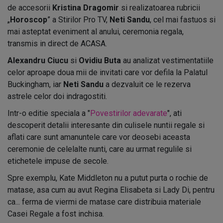
de accesorii
Kristina Dragomi
r
si realizatoarea rubricii
„
Horoscop
” a Stirilor Pro TV,
Neti Sandu
, cel mai fastuos si
mai asteptat eveniment al anului, ceremonia regala,
transmis in direct de ACASA.
Alexandru Ciucu
si
Ovidiu Buta
au analizat vestimentatiile
celor aproape doua mii de invitati care vor defila la Palatul
Buckingham, iar
Neti Sandu
a dezvaluit ce le rezerva
astrele celor doi indragostiti.
Intr-o editie speciala a "
Povestirilor adevarate
", ati
descoperit detalii interesante din culisele nuntii regale si
aflati care sunt amanuntele care vor deosebi aceasta
ceremonie de celelalte nunti, care au urmat regulile si
etichetele impuse de secole.
Spre exemplu, Kate Middleton nu a putut purta o rochie de
matase, asa cum au avut Regina Elisabeta si Lady Di, pentru
ca... ferma de viermi de matase care distribuia materiale
Casei Regale a fost inchisa.