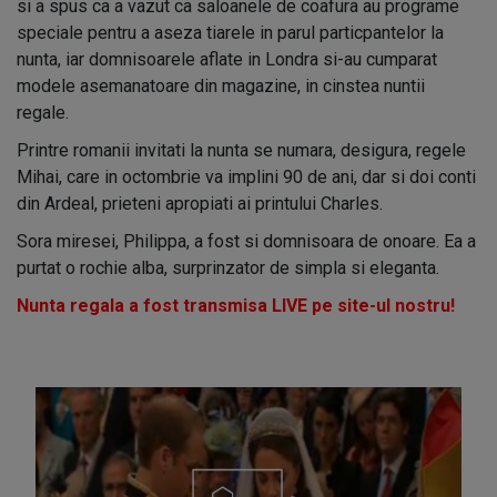
si a spus ca a vazut ca saloanele de coafura au programe
speciale pentru a aseza tiarele in parul particpantelor la
nunta, iar domnisoarele aflate in Londra si-au cumparat
modele asemanatoare din magazine, in cinstea nuntii
regale.
Printre romanii invitati la nunta se numara, desigura, regele
Mihai, care in octombrie va implini 90 de ani, dar si doi conti
din Ardeal, prieteni apropiati ai printului Charles.
Sora miresei, Philippa, a fost si domnisoara de onoare. Ea a
purtat o rochie alba, surprinzator de simpla si eleganta.
Nunta regala a fost transmisa LIVE pe site-ul nostru!