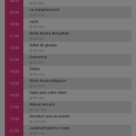
08:00
60 min
La marginea lumii
09:00
60 min
Leyla
10:00
60 min
Stirile Acasa Actualitati
11:00
60 min
Suflet de gheata
12:00
60 min
Domenica
13:00
60 min
Dallas
14:00
60 min
Stirile Acasa Magazin
15:00
60 min
Sapte pasi catre iubire
16:00
60 min
Adevar ascuns
17:00
120 min
Secretul care ne uneste
19:00
120 min
Juramant pentru o viata
21:00
60 min