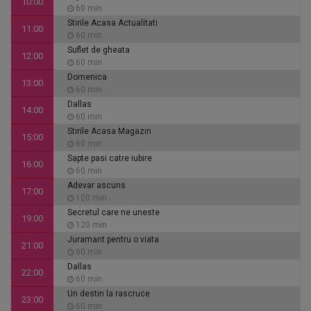
10:00
60 min
Stirile Acasa Actualitati
11:00
60 min
Suflet de gheata
12:00
60 min
Domenica
13:00
60 min
Dallas
14:00
60 min
Stirile Acasa Magazin
15:00
60 min
Sapte pasi catre iubire
16:00
60 min
Adevar ascuns
17:00
120 min
Secretul care ne uneste
19:00
120 min
Juramant pentru o viata
21:00
60 min
Dallas
22:00
60 min
Un destin la rascruce
23:00
60 min