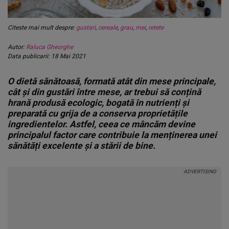
Citeste mai mult despre:
gustari
,
cereale
,
grau
,
mei
,
retete
Autor:
Raluca Gheorghe
Data publicarii: 18 Mai 2021
O dietă sănătoasă, formată atât din mese principale,
cât și din gustări între mese, ar trebui să conțină
hrană produsă ecologic, bogată în nutrienți și
preparată cu grija de a conserva proprietățile
ingredientelor. Astfel, ceea ce mâncăm devine
principalul factor care contribuie la menținerea unei
sănătăți excelente și a stării de bine.