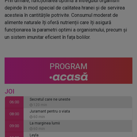
Prin urmare, funcționarea optimă a întregului organism
depinde în mod special de calitatea hranei și de servirea
acesteia în cantitățile potrivite. Consumul moderat de
alimente naturale îți oferă nutrienții care îți asigură
funcționarea la parametri optimi a organismului, precum și
un sistem imunitar eficient în fața bolilor.
PROGRAM
JOI
Secretul care ne uneste
06:00
120 min
Juramant pentru o viata
08:00
60 min
La marginea lumii
09:00
60 min
Leyla