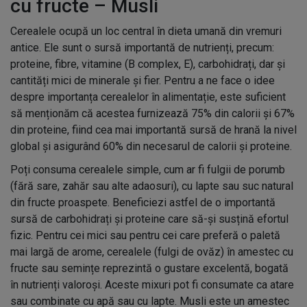
cu fructe – Musli
Cerealele ocupă un loc central în dieta umană din vremuri
antice. Ele sunt o sursă importantă de nutrienți, precum:
proteine, fibre, vitamine (B complex, E), carbohidrați, dar și
cantități mici de minerale și fier. Pentru a ne face o idee
despre importanța cerealelor în alimentație, este suficient
să menționăm că acestea furnizează 75% din calorii și 67%
din proteine, fiind cea mai importantă sursă de hrană la nivel
global și asigurând 60% din necesarul de calorii și proteine.
Poți consuma cerealele simple, cum ar fi fulgii de porumb
(fără sare, zahăr sau alte adaosuri), cu lapte sau suc natural
din fructe proaspete. Beneficiezi astfel de o importantă
sursă de carbohidrați și proteine care să-și susțină efortul
fizic. Pentru cei mici sau pentru cei care preferă o paletă
mai largă de arome, cerealele (fulgi de ovăz) în amestec cu
fructe sau semințe reprezintă o gustare excelentă, bogată
în nutrienți valoroși. Aceste mixuri pot fi consumate ca atare
sau combinate cu apă sau cu lapte. Musli este un amestec