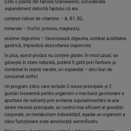
Este o plantă din familia Gramineelor, considerată
superaliment datorită faptului că are:
conținut ridicat de vitamine – A, B1, B2;
minerale – fosfor, potasiu, magneziu;
enzime digestive – favorizează digestia, combat aciditatea
gastrică, împiedică dezvoltarea ciupercilor.
În plus, acest produs nu conține gluten. În mod uzual, se
găsește în stare naturală, putând fi gătit prin fierbere și
combinat în rețete variate, ori expandat – deci bun de
consumat astfel.
Un program zilnic care include 3 mese principale și 2
gustări înseamnă pentru organism o mai bună gestionare a
aportului de nutrienți prin evitarea supraalimentării la una
dintre mesele principale, un control mai eficient al greutății
corporale, un metabolism îmbunătățit, așadar un organism a
cărui funcționare este ameliorată semnificativ.