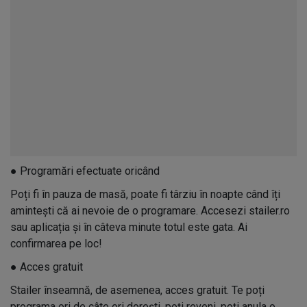
●
Programări efectuate oricând
Poți fi în pauza de masă, poate fi târziu în noapte când îți
amintești că ai nevoie de o programare. Accesezi stailer.ro
sau aplicația și în câteva minute totul este gata. Ai
confirmarea pe loc!
●
Acces gratuit
Stailer înseamnă, de asemenea, acces gratuit. Te poți
programa ori de câte ori dorești, poți reveni, poți anula o