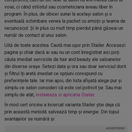
voiai, ci când stilistul sau cosmeticiana aveau liber în
program. În plus, de obicei sunai la același salon și o
eventuală schimbare venea la pachet cu emoții și teama de
necunoscut. Și în plus cu mult timp pierdut până găseai un
număr de contact al unui salon.
Uită de toate acestea. Caută mai ușor prin Stailer. Accesezi
pagina și chiar dacă ai sau nu un cont înregistrat aici poți
căuta imediat serviciile de hair and beauty ale saloanelor
din diverse orașe. Setezi data și ora sau doar serviciul dorit
și filtrul îți arată imediat ce opțiuni corespund cu
preferințele tale. Iar mai apoi, din lista afișată alege pur și
simplu ce salon consideri că este cel potrivit ție. Sau mai
simplu de atât,
instaleaza si aplicatia Stailer
.
În mod cert oricine a încercat varianta Stailer știe deja că
prin această metodă salvează timp și energie. Din topul
avantajelor se numără și: