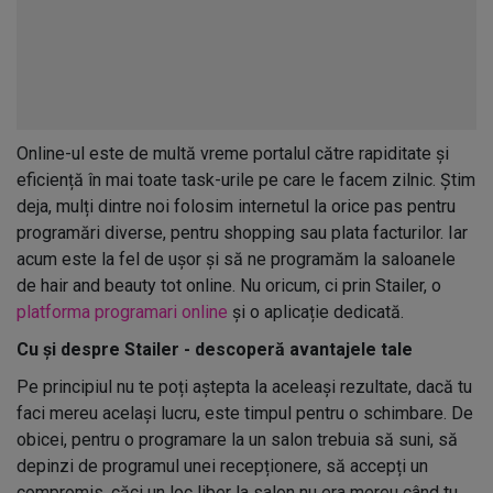
Online-ul este de multă vreme portalul către rapiditate și
eficiență în mai toate task-urile pe care le facem zilnic. Știm
deja, mulți dintre noi folosim internetul la orice pas pentru
programări diverse, pentru shopping sau plata facturilor. Iar
acum este la fel de ușor și să ne programăm la saloanele
de hair and beauty tot online. Nu oricum, ci prin Stailer, o
platforma programari online
și o aplicație dedicată.
Cu și despre Stailer - descoperă avantajele tale
Pe principiul nu te poți aștepta la aceleași rezultate, dacă tu
faci mereu același lucru, este timpul pentru o schimbare. De
obicei, pentru o programare la un salon trebuia să suni, să
depinzi de programul unei recepționere, să accepți un
compromis, căci un loc liber la salon nu era mereu când tu