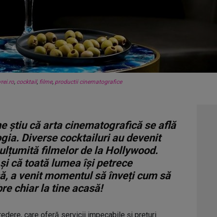
rei.ro
,
cocktail
,
filme
,
productii cinematografice
e știu că arta cinematografică se află
ogia. Diverse cocktailuri au devenit
lțumită filmelor de la Hollywood.
și că toată lumea își petrece
să, a venit momentul să înveți cum să
re chiar la tine acasă!
edere, care oferă servicii impecabile și prețuri