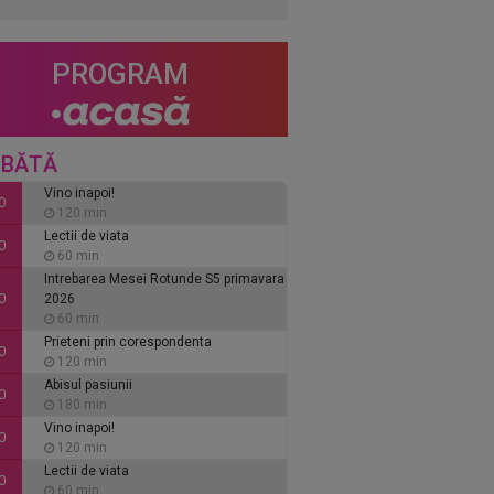
PROGRAM
BĂTĂ
Vino inapoi!
0
120 min
Lectii de viata
0
60 min
Intrebarea Mesei Rotunde S5 primavara
0
2026
60 min
Prieteni prin corespondenta
0
120 min
Abisul pasiunii
0
180 min
Vino inapoi!
0
120 min
Lectii de viata
0
60 min