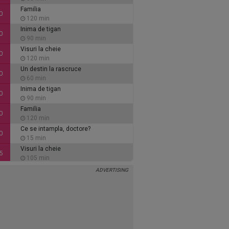
Familia
0
120 min
Inima de tigan
0
90 min
Visuri la cheie
0
120 min
Un destin la rascruce
0
60 min
Inima de tigan
0
90 min
Familia
0
120 min
Ce se intampla, doctore?
0
15 min
Visuri la cheie
5
105 min
Vino inapoi!
0
120 min