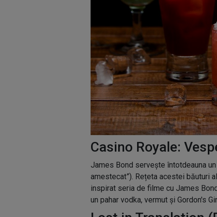
Casino Royale: Vespe
James Bond servește întotdeauna un Ve
amestecat”). Rețeta acestei băuturi al
inspirat seria de filme cu James Bond
un pahar vodka, vermut și Gordon's Gin