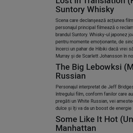
Lost in Translation (R
Suntory Whisky
Scena care declanșează acțiunea filmu
personajul principal filmează o reclam
brandul Suntory. Whisky-ul japonez joac
pentru momente emoționante, de since
încerci un pahar de Hibiki dacă vrei s
Murray și de Scarlett Johansson în no
The Big Lebowksi (M
Russian
Personajul interpretat de Jeff Bridg
întregului film, conform fanilor care 
pregăti un White Russian, vei amesteca
dulce și îți va da un boost de energie
Some Like It Hot (Uno
Manhattan