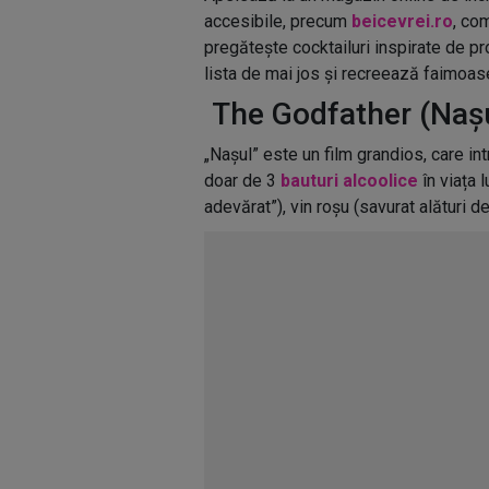
accesibile, precum
beicevrei.ro
, co
pregătește cocktailuri inspirate de pr
lista de mai jos și recreează faimoas
The Godfather (Nașu
„Nașul” este un film grandios, care i
doar de 3
bauturi alcoolice
în viața 
adevărat”), vin roșu (savurat alături de