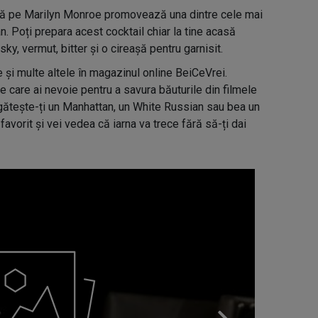
tă pe Marilyn Monroe promovează una dintre cele mai
. Poți prepara acest cocktail chiar la tine acasă
ky, vermut, bitter și o cireașă pentru garnisit.
 și multe altele în magazinul online BeiCeVrei.
 care ai nevoie pentru a savura băuturile din filmele
regătește-ți un Manhattan, un White Russian sau bea un
avorit și vei vedea că iarna va trece fără să-ți dai