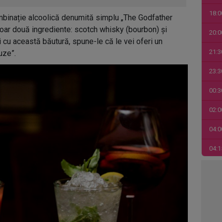
18:0
ombinație alcoolică denumită simplu „The Godfather
 doar două ingrediente: scotch whisky (bourbon) și
20:0
i cu această băutură, spune-le că le vei oferi un
21:3
uze”.
23:3
00:3
02:0
04:0
04:1
06:0