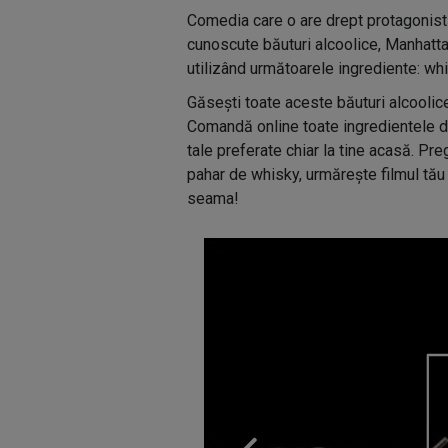
Comedia care o are drept protagonis
cunoscute băuturi alcoolice, Manhattan
utilizând următoarele ingrediente: whis
Găsești toate aceste băuturi alcoolice
Comandă online toate ingredientele de
tale preferate chiar la tine acasă. P
pahar de whisky, urmărește filmul tău f
seama!