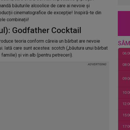
mandă băuturile alcoolice de care ai nevoie și
oducții cinematografice de excepție! Inspiră-te din
ele combinații!
l): Godfather Cocktail
ntroduce teoria conform căreia un bărbat are nevoie
SÂM
lui. Iată care sunt acestea: scotch („băutura unui bărbat
06:0
 familie) și vin alb (pentru petreceri).
08:0
09:0
10:0
12:0
15:0
17:0