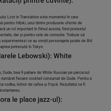
ătăciți printre cuvinte):
lui Lost in Translation este momentul în care
ă pentru Hibiki, unul dintre produsele oferite de
ă un rol important în filmul acesta, fiind pretextul
ritate, dar și pentru cele de comedie. Trebuie să
ă experimentezi ce au simțit personajele jucate de Bill
aptea petrecută în Tokyo.
arele Lebowski): White
es, Dude, bea 9 pahare de White Russian pe parcursul
au numărat fiecare cocktail consumat de Dude. Pentru a
 vodka, lichior de cafea și frișcă. Rezultatul va fi
 instantaneu.
ra le place jazz-ul):