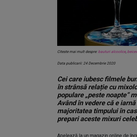
Citeste mai mult despre:
bauturi alcoolice
,
beicev
Data publicarii: 24 Decembrie 2020
Cei care iubesc filmele bun
în strânsă relație cu mixol
populare „peste noapte” mu
Având în vedere că e iarnă 
majoritatea timpului în ca
prepari aceste mixuri celeb
Apelează la un magazin online de încr