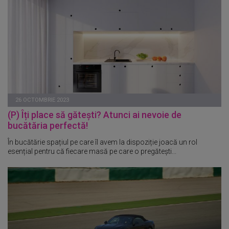
26 OCTOMBRIE 2023
(P) Îți place să gătești? Atunci ai nevoie de
bucătăria perfectă!
În bucătărie spațiul pe care îl avem la dispoziție joacă un rol
esențial pentru că fiecare masă pe care o pregătești...