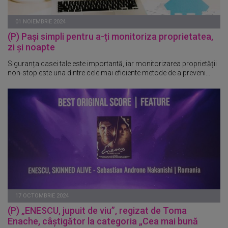
01 NOIEMBRIE 2024
(P) Pași simpli pentru a-ți monitoriza proprietatea,
zi și noapte
Siguranța casei tale este importantă, iar monitorizarea proprietății
non-stop este una dintre cele mai eficiente metode de a preveni...
17 OCTOMBRIE 2024
(P) „ENESCU, jupuit de viu”, regizat de Toma
Enache, câștigător la categoria „Cea mai bună