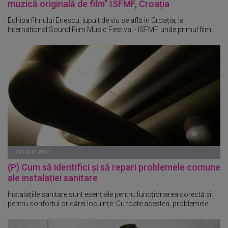
muzică originală de film” ISFMF, Croația
Echipa filmului Enescu, jupuit de viu se află în Croația, la
International Sound Film Music Festival - ISFMF, unde primul film...
29 IULIE 2024
(P) Cum să identifici și să repari problemele comune
ale instalației sanitare
Instalațiile sanitare sunt esențiale pentru funcționarea corectă și
pentru confortul oricărei locuințe. Cu toate acestea, problemele...