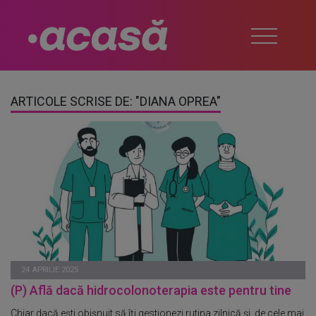
ARTICOLE SCRISE DE: "DIANA OPREA"
24 APRILIE 2025
(P) Află dacă hidrocolonoterapia este pentru tine
Chiar dacă ești obișnuit să îți gestionezi rutina zilnică și, de cele mai