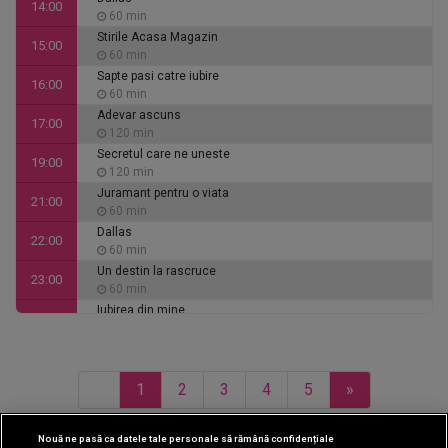
14:00
60 min
Stirile Acasa Magazin
15:00
60 min
Sapte pasi catre iubire
16:00
60 min
Adevar ascuns
17:00
120 min
Secretul care ne uneste
19:00
120 min
Juramant pentru o viata
21:00
60 min
Dallas
22:00
60 min
Un destin la rascruce
23:00
60 min
Iubirea din mine
00:00
60 min
Inimi de cenusa
01:00
135 min
«
1
2
3
4
5
»
Alaca - iubire si tradare
03:15
90 min
Ce se intampla, doctore?
04:45
Nouă ne pasă ca datele tale personale să rămână confidențiale
30 min