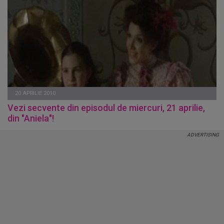
20 APRILIE 2010
Vezi secvente din episodul de miercuri, 21 aprilie,
din "Aniela"!