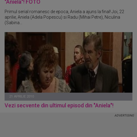
"Aniela"! FOTO
Primul serial romanesc de epoca, Aniela a ajuns la final! Joi, 22
aprilie, Aniela (Adela Popescu) si Radu (Mihai Petre), Niculina
(Sabina...
21 APRILIE 2010
Vezi secvente din ultimul episod din "Aniela"!