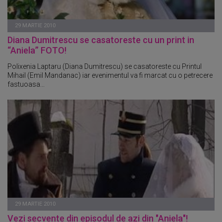
29 MARTIE 2010
Diana Dumitrescu se casatoreste cu un print in
“Aniela” FOTO!
Polixenia Laptaru (Diana Dumitrescu) se casatoreste cu Printul
Mihail (Emil Mandanac) iar evenimentul va fi marcat cu o petrecere
fastuoasa...
29 MARTIE 2010
Vezi secvente din episodul de azi din "Aniela"!