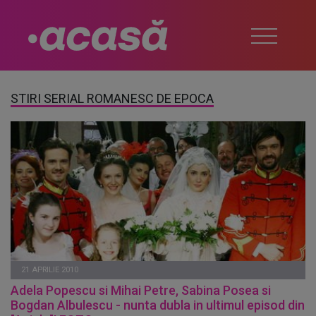
STIRI SERIAL ROMANESC DE EPOCA
21 APRILIE 2010
Adela Popescu si Mihai Petre, Sabina Posea si
Bogdan Albulescu - nunta dubla in ultimul episod din