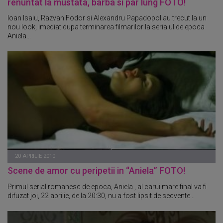
renuntat la mustata, barba si par lung FOTO!
Ioan Isaiu, Razvan Fodor si Alexandru Papadopol au trecut la un
nou look, imediat dupa terminarea filmarilor la serialul de epoca
Aniela...
20 APRILIE 2010
Scene de amor cu peripetii in “Aniela” FOTO!
Primul serial romanesc de epoca, Aniela , al carui mare final va fi
difuzat joi, 22 aprilie, de la 20:30, nu a fost lipsit de secvente...