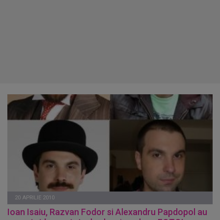
20 APRILIE 2010
Ioan Isaiu, Razvan Fodor si Alexandru Papdopol au