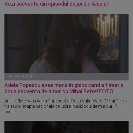
Vezi secvente din episodul de joi din Aniela!
06 APRILIE 2010
Adela Popescu avea mana in ghips cand a filmat a
doua secventa de amor cu Mihai Petre! FOTO
Aniela Elefterios (Adela Popescu) si Radu Vulturesco (Mihai Petre)
traiesc o noapte pasionala de iubire in episodul de miercuri, 7
aprilie...