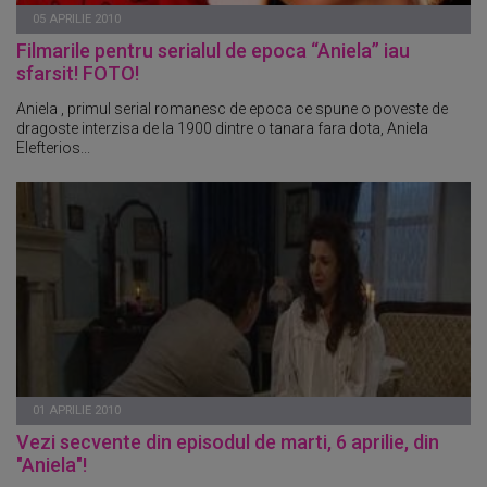
05 APRILIE 2010
Filmarile pentru serialul de epoca “Aniela” iau
sfarsit! FOTO!
Aniela , primul serial romanesc de epoca ce spune o poveste de
dragoste interzisa de la 1900 dintre o tanara fara dota, Aniela
Elefterios...
01 APRILIE 2010
Vezi secvente din episodul de marti, 6 aprilie, din
"Aniela"!