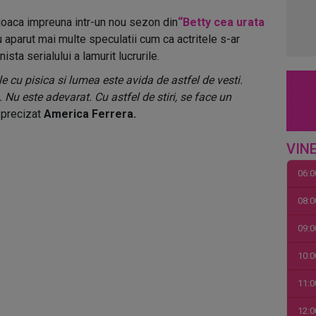
joaca impreuna intr-un nou sezon din
“Betty cea urata
u aparut mai multe speculatii cum ca actritele s-ar
ista serialului a lamurit lucrurile.
 cu pisica si lumea este avida de astfel de vesti.
. Nu este adevarat. Cu astfel de stiri, se face un
a precizat
America Ferrera.
VINE
06:0
08:0
09:0
10:0
11:0
12:0