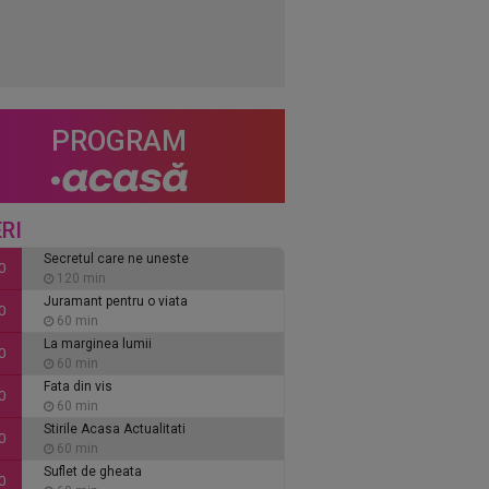
PROGRAM
RI
Secretul care ne uneste
0
120 min
Juramant pentru o viata
0
60 min
La marginea lumii
0
60 min
Fata din vis
0
60 min
Stirile Acasa Actualitati
0
60 min
Suflet de gheata
0