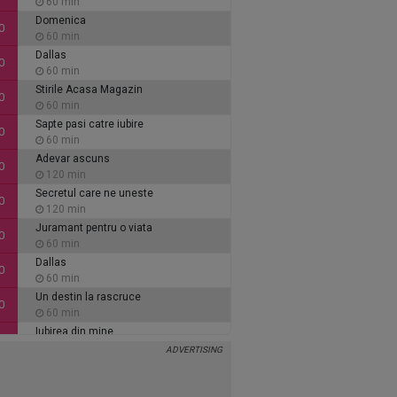
60 min
Domenica
0
60 min
Dallas
0
60 min
Stirile Acasa Magazin
0
60 min
Sapte pasi catre iubire
0
60 min
Adevar ascuns
0
120 min
Secretul care ne uneste
0
120 min
Juramant pentru o viata
0
60 min
Dallas
0
60 min
Un destin la rascruce
0
60 min
Iubirea din mine
0
60 min
Inimi de cenusa
0
135 min