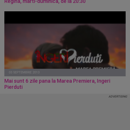
Regina, marti-duminica, de la 20:30
03 SEPTEMBRIE 2013
Mai sunt 6 zile pana la Marea Premiera, Ingeri
Pierduti