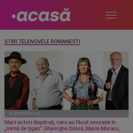
STIRI TELENOVELE ROMANESTI
07 SEPTEMBRIE 2022
Marii actori dispăruţi, care au făcut senzaţie în
„Inimă de ţigan“: Gheorghe Dinică, Marin Moraru,