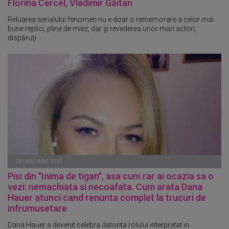
Florina Cercel, Vladimir Găitan
Reluarea serialului fenomen nu e doar o rememorare a celor mai
bune replici, pline de miez, dar şi revederea unor mari actori,
dispăruţi...
28 IANUARIE 2015
Pisi din "Inima de tigan", asa cum rar ai ocazia sa o
vezi: nemachiata si necoafata. Cum arata Dana
Hauer atunci cand renunta complet la trucuri de
infrumusetare
Dana Hauer a devenit celebra datorita rolului interpretat in