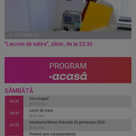
31 OCTOMBRIE 2011
"Lacrimi de iubire", zilnic, de la 23:30
PROGRAM
SÂMBĂTĂ
Vino inapoi!
06:00
120 min
Lectii de viata
08:00
60 min
Intrebarea Mesei Rotunde S5 primavara 2026
09:00
60 min
Prieteni prin corespondenta