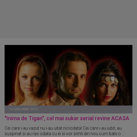
16 IANUARIE 2013
"Inima de Tigan", cel mai sukar serial revine ACASA
Cei care i-au vazut nu i-au uitat niciodata! Cei care i-au iubit, au
suspinat si au ras odata cu ei si vor simti din nou cum bate o...