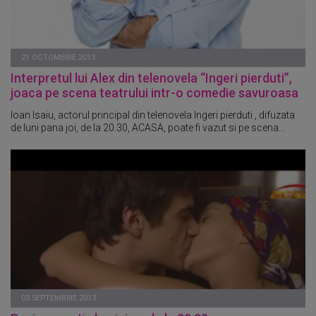
21 OCTOMBRIE 2013
Interpretul lui Alex din telenovela “Ingeri pierduti”,
joaca pe scena teatrului intr-o comedie savuroasa
Ioan Isaiu, actorul principal din telenovela Ingeri pierduti , difuzata
de luni pana joi, de la 20.30, ACASA, poate fi vazut si pe scena...
03 SEPTEMBRIE 2013