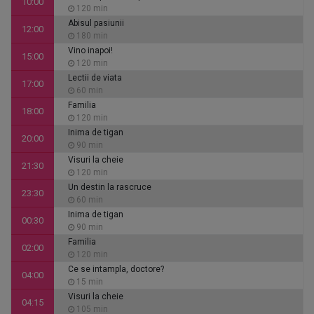
10:00
120 min
Abisul pasiunii
12:00
180 min
Vino inapoi!
15:00
120 min
Lectii de viata
17:00
60 min
Familia
18:00
120 min
Inima de tigan
20:00
90 min
Visuri la cheie
21:30
120 min
Un destin la rascruce
23:30
60 min
Inima de tigan
00:30
90 min
Familia
02:00
120 min
Ce se intampla, doctore?
04:00
15 min
Visuri la cheie
04:15
105 min