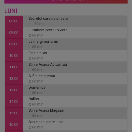
LUNI
Secretul care ne uneste
06:00
120 min
Juramant pentru o viata
08:00
60 min
La marginea lumii
09:00
60 min
Fata din vis
10:00
60 min
Stirile Acasa Actualitati
11:00
60 min
Suflet de gheata
12:00
60 min
Domenica
13:00
60 min
Dallas
14:00
60 min
Stirile Acasa Magazin
15:00
60 min
Sapte pasi catre iubire
16:00
60 min