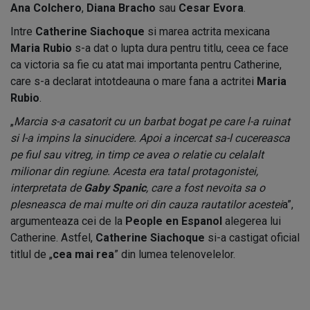
Ana Colchero
,
Diana Bracho
sau
Cesar Evora
.
Intre
Catherine Siachoque
si marea actrita mexicana
Maria Rubio
s-a dat o lupta dura pentru titlu, ceea ce face
ca victoria sa fie cu atat mai importanta pentru Catherine,
care s-a declarat intotdeauna o mare fana a actritei
Maria
Rubio
.
„
Marcia s-a casatorit cu un barbat bogat pe care l-a ruinat
si l-a impins la sinucidere. Apoi a incercat sa-l cucereasca
pe fiul sau vitreg, in timp ce avea o relatie cu celalalt
milionar din regiune. Acesta era tatal protagonistei,
interpretata de
Gaby Spanic
, care a fost nevoita sa o
plesneasca de mai multe ori din cauza rautatilor acestei
a”,
argumenteaza cei de la
People en Espanol
alegerea lui
Catherine. Astfel,
Catherine Siachoque
si-a castigat oficial
titlul de „
cea mai rea
” din lumea telenovelelor.