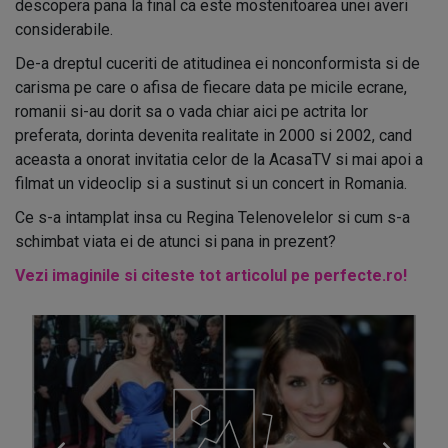
descopera pana la final ca este mostenitoarea unei averi
considerabile.
De-a dreptul cuceriti de atitudinea ei nonconformista si de
carisma pe care o afisa de fiecare data pe micile ecrane,
romanii si-au dorit sa o vada chiar aici pe actrita lor
preferata, dorinta devenita realitate in 2000 si 2002, cand
aceasta a onorat invitatia celor de la AcasaTV si mai apoi a
filmat un videoclip si a sustinut si un concert in Romania.
Ce s-a intamplat insa cu Regina Telenovelelor si cum s-a
schimbat viata ei de atunci si pana in prezent?
Vezi imaginile si citeste tot articolul pe perfecte.ro!