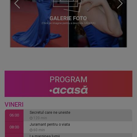
PROGRAM
VINERI
Secretul care ne uneste
06:00
120 min
Juramant pentru o viata
08:00
60 min
La marginea lumii