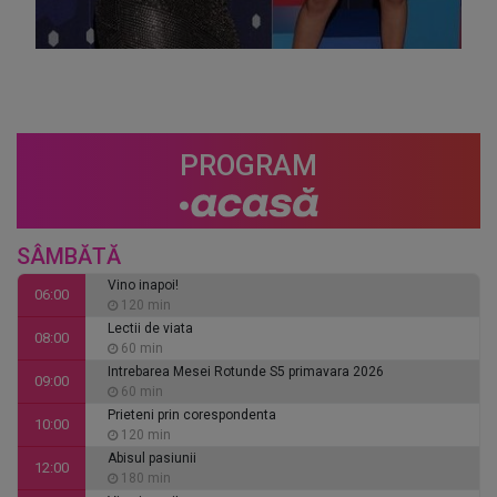
PROGRAM
SÂMBĂTĂ
Vino inapoi!
06:00
120 min
Lectii de viata
08:00
60 min
Intrebarea Mesei Rotunde S5 primavara 2026
09:00
60 min
Prieteni prin corespondenta
10:00
120 min
Abisul pasiunii
12:00
180 min