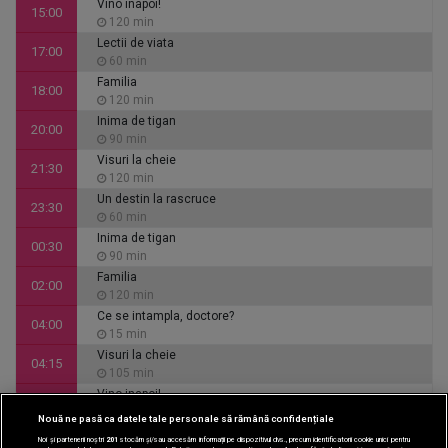
Vino inapoi!
15:00
120 min
Lectii de viata
17:00
60 min
Familia
18:00
120 min
Inima de tigan
20:00
90 min
Visuri la cheie
21:30
120 min
Un destin la rascruce
23:30
60 min
Inima de tigan
00:30
90 min
Familia
02:00
120 min
Ce se intampla, doctore?
04:00
15 min
Visuri la cheie
04:15
105 min
Vino inapoi!
06:00
120 min
Nouă ne pasă ca datele tale personale să rămână confidențiale
CINEMA
Noi și partenerii noștri
201
stocăm și/sau accesăm informații pe dispozitivul dvs., precum identificatorii cookie unici pentru