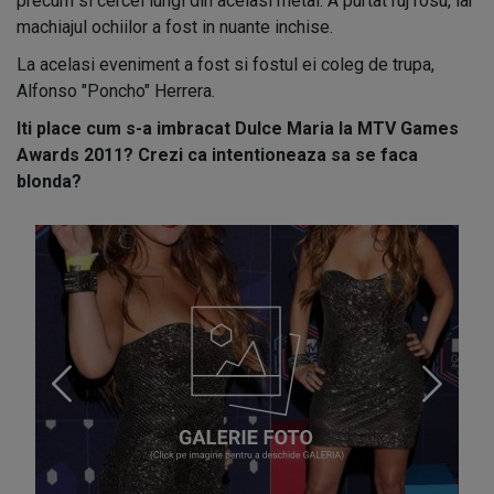
precum si cercei lungi din acelasi metal. A purtat ruj rosu, iar
machiajul ochiilor a fost in nuante inchise.
La acelasi eveniment a fost si fostul ei coleg de trupa,
Alfonso "Poncho" Herrera.
Iti place cum s-a imbracat Dulce Maria la MTV Games
Awards 2011? Crezi ca intentioneaza sa se faca
blonda?