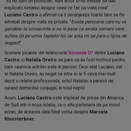
“
Eu nu sunt un politician, sunt actor si nu trebuie sa dau
explicatii nimanui despre ceea ce fac cu viata mea”.
Luciano Castro
a afirmat ca il deranjeaza foarte tare sa fie
intrebat despre viata sa privata. “
Exista persoane care nu se
gandesc la consecinte si nu le pasa ca exista oameni care
sufera de pe urma faptelor lor, iar asta mi se pare o lipsa de
respect
”.
Scenele picante din telenovela
“Amanda O”
dintre
Luciano
Castro
si
Natalia Oreiro
se pare ca au fost motivul pentru
care casnicia actritei este in pericol. Desi atat Luciano, cat
si Natalia Oreiro, au negat ca intre ei ar fi ceva mai mult
decit o relatie profesionala, sotul Nataliei a parasit de
curand domiciliul conjugal, in toiul noptii.
Acum,
Luciano Castro
este implicat de presa din America
de Sud intr-o noua relatie, cu o alta partenera de pe micul
ecran, de aceasta data fiind vorba despre
Marcela
Kloosterboer
.