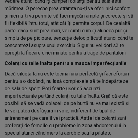
vedere atunci când îți cumperi colanțîi pentru sala este
mărimea. O pereche prea strâmta nu-ți va oferi nici confort
și nici nu-ți va permite să faci mișcări ample și corecte și să
fii flexibilă întru totul, atât cât îți permite corpul. De cealaltă
parte, dacă sunt prea mari, vei simți cum îți alunecă pur și
simplu de pe picioare, senzație deloc plăcută atunci când te
concentrezi asupra unui exercițiu. Sigur nu vei dori să te
opreșți la fiecare cinci minute pentru a trage de pantaloni.
Colanți cu talie înalta pentru a masca imperfecțiunile
Dacă silueta ta nu este tocmai una perfectă și faci eforturi
pentru a o dobândi, nu lasă complexele să te îndepărteze
de sala de sport. Poți foarte ușor să ascunzi
imperfecțiunile purtând colanți cu talie înalta. Grijă că este
posibil să se vadă colaceii de pe burtă nu va mai există și
te vei putea desfășura în voie, indiferent de tipul de
antrenament pe care îl vei practică. Astfel de colanți sunt
preferați de femeile cu probleme în zona abdomenului în
special atunci când mers la aerobic sau la pilates.