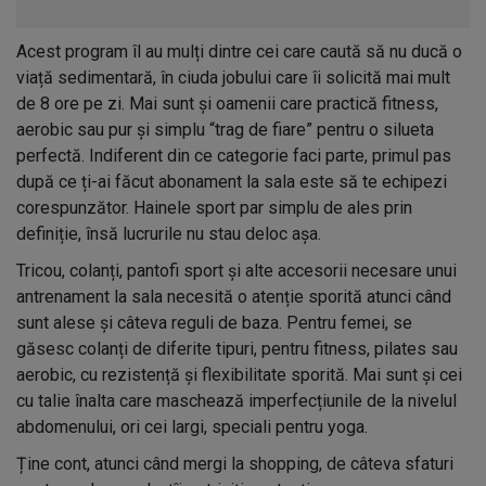
Acest program îl au mulți dintre cei care caută să nu ducă o
viață sedimentară, în ciuda jobului care îi solicită mai mult
de 8 ore pe zi. Mai sunt și oamenii care practică fitness,
aerobic sau pur și simplu “trag de fiare” pentru o silueta
perfectă. Indiferent din ce categorie faci parte, primul pas
după ce ți-ai făcut abonament la sala este să te echipezi
corespunzător. Hainele sport par simplu de ales prin
definiție, însă lucrurile nu stau deloc așa.
Tricou, colanți, pantofi sport și alte accesorii necesare unui
antrenament la sala necesită o atenție sporită atunci când
sunt alese și câteva reguli de baza. Pentru femei, se
găsesc colanți de diferite tipuri, pentru fitness, pilates sau
aerobic, cu rezistență și flexibilitate sporită. Mai sunt și cei
cu talie înalta care maschează imperfecțiunile de la nivelul
abdomenului, ori cei largi, speciali pentru yoga.
Ține cont, atunci când mergi la shopping, de câteva sfaturi