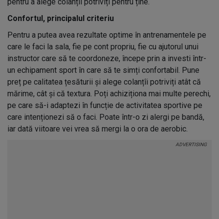
pentru a alege colanțîi potriviți pentru ține.
Confortul, principalul criteriu
Pentru a putea avea rezultate optime în antrenamentele pe
care le faci la sala, fie pe cont propriu, fie cu ajutorul unui
instructor care să te coordoneze, începe prin a investi într-
un echipament sport în care să te simți confortabil. Pune
preț pe calitatea țesăturii și alege colanțîi potriviți atât că
mărime, cât și că textura. Poți achiziționa mai multe perechi,
pe care să-i adaptezi în funcție de activitatea sportive pe
care intenționezi să o faci. Poate într-o zi alergi pe bandă,
iar dată viitoare vei vrea să mergi la o ora de aerobic.