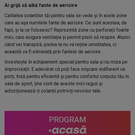
Ai grijă să aibă fante de aerisire
Calitatea colantilor tăi pentru sala se vede și în acele zone
care au așa numitele fante de aerisire. Ce sunt acestea, de
fapt, și la ce folosesc? Reprezintă zone cu perforațîi foarte
mici, care asigura ventilația și permit pielii să respire. Atunci
când vei transpiră, pielea ta nu va reține umiditatea, ci
această va fi eliminată prin fantele de aerisire.
Investește în echipament special pentru sala și nu miza pe
improvizațîi. E adevărat că poți face mișcare indiferent ce
porți, însă pentru eficientă și pentru confortul corpului tău în
sala de sport, ține cont de aceste mici reguli și
achiziționează-ți colanțîi potriviți nevoilor tale.
PROGRAM