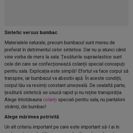
Sintetic versus bumbac
Materialele naturale, precum bumbacul sunt mereu de
preferat în detrimentul celor sintetice. Dar nu și atunci când
vine vorba de mers la sala. Țesăturile supraelastice sunt
cele din care se confecționează colanțîi special concepuți
pentru sala. Explicația este simplă! Efortul va face corpul să
transpire, iar bumbacul va absorbi apă. În aceste condițîi,
corpul tău va resimți constant umezeală. De cealaltă parte,
țesătură sintetică se usucă rapid și nu reține transpirăția.
Alege întotdeauna
colanți
speciali pentru sala, nu pantaloni
strâmți, din bumbac!
Alege mărimea potrivită
Un alt criteriu important pe care este important să-l ai în