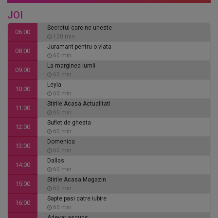
JOI
Secretul care ne uneste
06:00
120 min
Juramant pentru o viata
08:00
60 min
La marginea lumii
09:00
60 min
Leyla
10:00
60 min
Stirile Acasa Actualitati
11:00
60 min
Suflet de gheata
12:00
60 min
Domenica
13:00
60 min
Dallas
14:00
60 min
Stirile Acasa Magazin
15:00
60 min
Sapte pasi catre iubire
16:00
60 min
Adevar ascuns