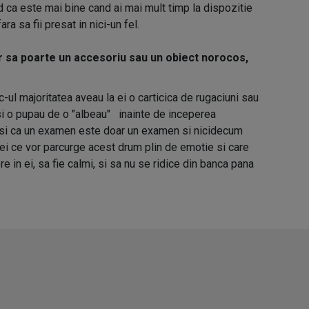
d ca este mai bine cand ai mai mult timp la dispozitie
fara sa fii presat in nici-un fel.
r sa poarte un accesoriu sau un obiect norocos,
ul majoritatea aveau la ei o carticica de rugaciuni sau
si o pupau de o "albeau" inainte de inceperea
si ca un examen este doar un examen si nicidecum
 cei ce vor parcurge acest drum plin de emotie si care
e in ei, sa fie calmi, si sa nu se ridice din banca pana