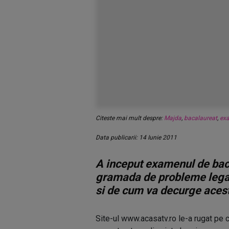
Citeste mai mult despre:
Majda
,
bacalaureat
,
ex
Data publicarii: 14 Iunie 2011
A inceput examenul de bacal
gramada de probleme lega
si de cum va decurge acest 
Site-ul www.acasatv.ro le-a rugat pe 