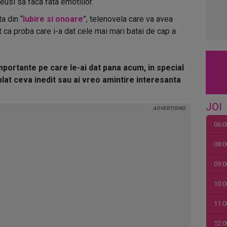
eusi sa faca fata emotiilor.
a din “
Iubire si onoare
”, telenovela care va avea
it ca proba care i-a dat cele mai mari batai de cap a
portante pe care le-ai dat pana acum, in special
lat ceva inedit sau ai vreo amintire interesanta
JOI
06:0
08:0
09:0
10:0
11:0
12:0