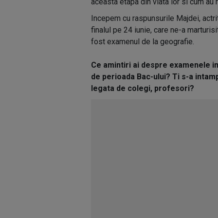
aceasta etapa din viata lor si cum au r
Incepem cu raspunsurile Majdei, actrit
finalul pe 24 iunie, care ne-a marturis
fost examenul de la geografie.
Ce amintiri ai despre examenele im
de perioada Bac-ului? Ti s-a intamp
legata de colegi, profesori?