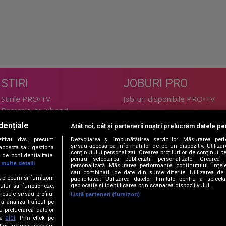
STIRI
JOBURI PRO
Stirile PRO•TV
Job-uri disponibile PRO•TV
Romania, te iubesc!
dențiale
Atât noi, cât și partenerii noștri prelucrăm datele pen
LIFESTYLE
tivul dvs., precum
Dezvoltarea și îmbunătățirea serviciilor. Măsurarea per
TEHNOLOGIE
Doctor de Bine
și/sau accesarea informațiilor de pe un dispozitiv. Utilizare
i accepta sau gestiona
conținutului personalizat. Crearea profilurilor de conținut per
de confidențialitate.
I Like IT
Acasă
pentru selectarea publicității personalizate. Crearea p
 multe detalii
personalizată. Măsurarea performanței conținutului. Înțeleg
Acasă Gold
sau combinații de date din surse diferite. Utilizarea de 
e, precum si furnizorii
publicitatea. Utilizarea datelor limitate pentru a selec
Perfecte
geolocație și identificarea prin scanarea dispozitivului.
ului sa functioneze,
SPORT
DeBarbati
resele si/sau profilul
Listă parteneri (furnizori)
 a analiza traficul pe
Foodstory
Sport.ro
u prelucrarea datelor
PRO•ARENA
aici
ta
. Prin click pe