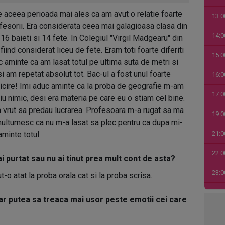
 aceea perioada mai ales ca am avut o relatie foarte
13:0
fesorii. Era considerata ceea mai galagioasa clasa din
14:0
6 baieti si 14 fete. In Colegiul "Virgil Madgearu" din
fiind considerat liceu de fete. Eram toti foarte diferiti
15:0
 aminte ca am lasat totul pe ultima suta de metri si
 am repetat absolut tot. Bac-ul a fost unul foarte
16:0
ricire! Imi aduc aminte ca la proba de geografie m-am
17:0
u nimic, desi era materia pe care eu o stiam cel bine.
 vrut sa predau lucrarea. Profesoara m-a rugat sa ma
19:0
multumesc ca nu m-a lasat sa plec pentru ca dupa mi-
minte totul.
21:0
22:0
ai purtat sau nu ai tinut prea mult cont de asta?
23:0
-o atat la proba orala cat si la proba scrisa.
00:0
ar putea sa treaca mai usor peste emotii cei care
01:0