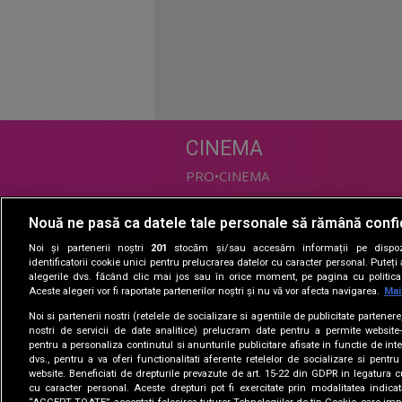
CINEMA
PRO•CINEMA
Nouă ne pasă ca datele tale personale să rămână confi
DIVERTISMENT
Noi și partenerii noștri
201
stocăm și/sau accesăm informații pe dispozi
PRO•TV
identificatorii cookie unici pentru prelucrarea datelor cu caracter personal. Puteț
alegerile dvs. făcând clic mai jos sau în orice moment, pe pagina cu politica 
Romanii au talent
Aceste alegeri vor fi raportate partenerilor noștri și nu vă vor afecta navigarea.
Mai
Vocea Romaniei
Noi si partenerii nostri (retelele de socializare si agentiile de publicitate partener
Las Fierbinti
nostri de servicii de date analitice) prelucram date pentru a permite website-
La Maruta
pentru a personaliza continutul si anunturile publicitare afisate in functie de inte
dvs., pentru a va oferi functionalitati aferente retelelor de socializare si pentru
Apropo TV
website. Beneficiati de drepturile prevazute de art. 15-22 din GDPR in legatura c
cu caracter personal. Aceste drepturi pot fi exercitate prin modalitatea indica