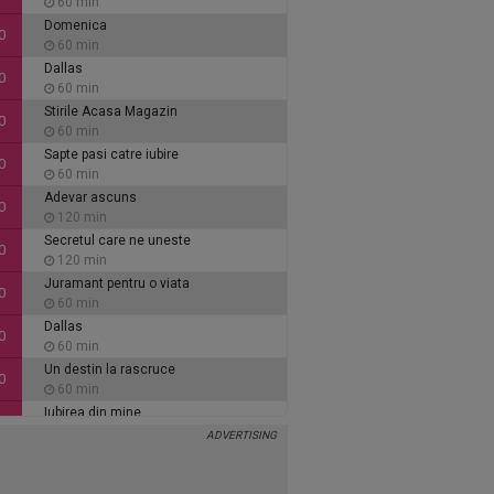
60 min
Domenica
0
60 min
Dallas
0
60 min
Stirile Acasa Magazin
0
60 min
Sapte pasi catre iubire
0
60 min
Adevar ascuns
0
120 min
Secretul care ne uneste
0
120 min
Juramant pentru o viata
0
60 min
Dallas
0
60 min
Un destin la rascruce
0
60 min
Iubirea din mine
0
60 min
Inimi de cenusa
0
135 min