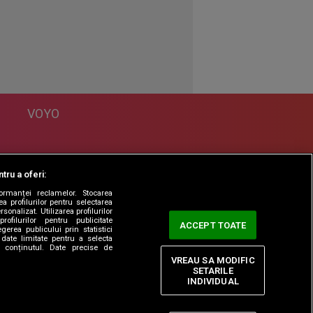
VOYO
DESPRE
tru a oferi:
Politica Confidentialitate
formanței reclamelor. Stocarea
Contact
a profilurilor pentru selectarea
sonalizat. Utilizarea profilurilor
rofilurilor pentru publicitate
ACCEPT TOATE
erea publicului prin statistici
date limitate pentru a selecta
ta conținutul. Date precise de
VREAU SA MODIFIC
SETARILE
INDIVIDUAL