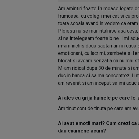
Am amintiri foarte frumoase legate de
frumoasa cu colegii mei cat si cu pro
toata scoala avand in vedere ca eram 1
Ploiesti nu se mai intalnise asa ceva, 
si ne intelegeam foarte bine. Imi aduc
m-am inchis doua saptamani in casa si
emotionant, cu lacrimi, zambete si fe
blocat si aveam senzatia ca nu mai sti
M-am ridicat dupa 30 de minute si am
duc in banca si sa ma concentrez. Ii 
am revenit si am inceput sa imi aduc a
Ai ales cu grija hainele pe care le-
Am tinut cont de tinuta pe care am avut
Ai avut emotii mari? Cum crezi ca 
dau examene acum?