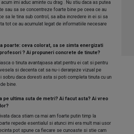
a acum imi aduc aminte cu drag . Nu stiu daca as putea
03:1
te sau sa se concentreze foarte bine pe ceea ce au
04:4
e sa le tina sub control, sa aiba incredere in ei si sa
ata tot ce au acumulat legat de informatiile necesare
05:1
06:0
sa poarte: ceva colorat, sa se simta energizati
profesori ? Ai propuneri concrete de tinute?
asca o tinuta avantajoasa atat pentru ei cat si pentru
a vesela si decenta cat sa nu-i deranjeze vizual pe
i sobru daca doresti asta si poti completa tinuta cu un
 de bine.
a pe ultima suta de metri? Ai facut asta? Ai vreo
lor?
vata daca stiam ca mai am foarte putin timp la
oarte repede esentialul si atunci imi era mult mai usor
ecinta pot spune ca fiecare se cunoaste si stie cam