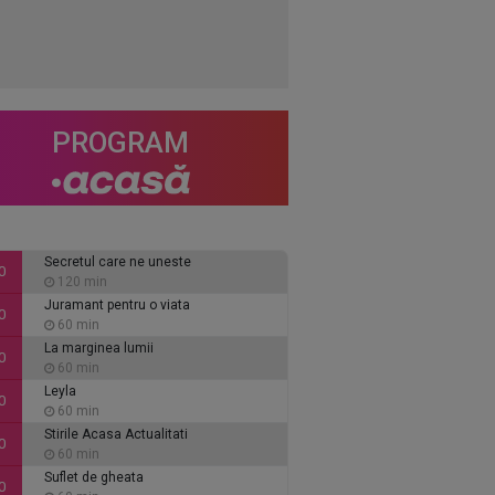
PROGRAM
Secretul care ne uneste
0
120 min
Juramant pentru o viata
0
60 min
La marginea lumii
0
60 min
Leyla
0
60 min
Stirile Acasa Actualitati
0
60 min
Suflet de gheata
0