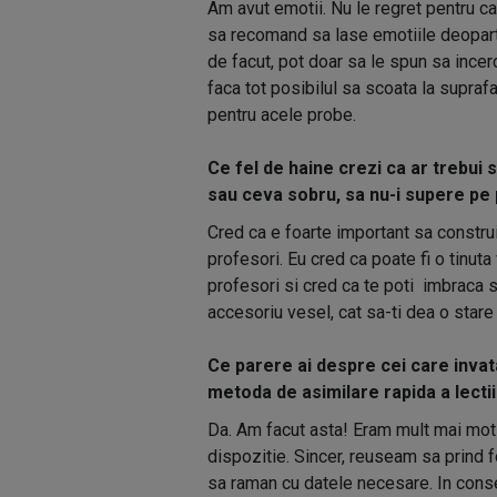
Am avut emotii. Nu le regret pentru c
sa recomand sa lase emotiile deopar
de facut, pot doar sa le spun sa incerc
faca tot posibilul sa scoata la supraf
pentru acele probe.
Ce fel de haine crezi ca ar trebui 
sau ceva sobru, sa nu-i supere pe 
Cred ca e foarte important sa construi
profesori. Eu cred ca poate fi o tinut
profesori si cred ca te poti imbraca s
accesoriu vesel, cat sa-ti dea o stare
Ce parere ai despre cei care invat
metoda de asimilare rapida a lectii
Da. Am facut asta! Eram mult mai moti
dispozitie. Sincer, reuseam sa prind f
sa raman cu datele necesare. In cons