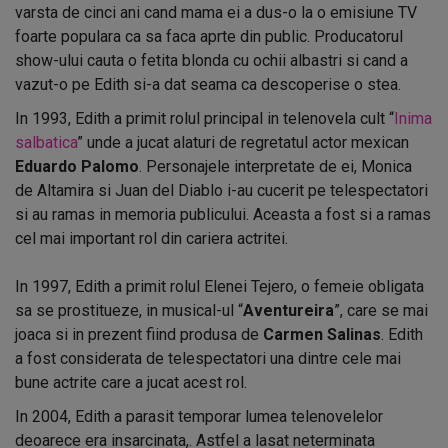
varsta de cinci ani cand mama ei a dus-o la o emisiune TV
foarte populara ca sa faca aprte din public. Producatorul
show-ului cauta o fetita blonda cu ochii albastri si cand a
vazut-o pe Edith si-a dat seama ca descoperise o stea.
In 1993, Edith a primit rolul principal in telenovela cult “
Inima
salbatica
” unde a jucat alaturi de regretatul actor mexican
Eduardo Palomo
. Personajele interpretate de ei, Monica
de Altamira si Juan del Diablo i-au cucerit pe telespectatori
si au ramas in memoria publicului. Aceasta a fost si a ramas
cel mai important rol din cariera actritei.
In 1997, Edith a primit rolul Elenei Tejero, o femeie obligata
sa se prostitueze, in musical-ul “
Aventureira
”, care se mai
joaca si in prezent fiind produsa de
Carmen Salinas
. Edith
a fost considerata de telespectatori una dintre cele mai
bune actrite care a jucat acest rol.
In 2004, Edith a parasit temporar lumea telenovelelor
deoarece era insarcinata,. Astfel a lasat neterminata