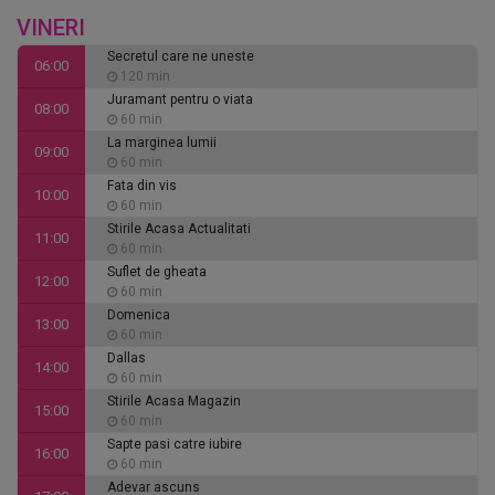
VINERI
Secretul care ne uneste
06:00
120 min
Juramant pentru o viata
08:00
60 min
La marginea lumii
09:00
60 min
Fata din vis
10:00
60 min
Stirile Acasa Actualitati
11:00
60 min
Suflet de gheata
12:00
60 min
Domenica
13:00
60 min
Dallas
14:00
60 min
Stirile Acasa Magazin
15:00
60 min
Sapte pasi catre iubire
16:00
60 min
Adevar ascuns