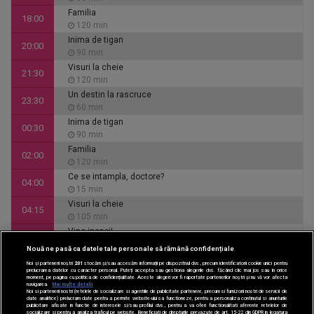
Familia
18:00
120 min
Inima de tigan
20:00
90 min
Visuri la cheie
21:30
120 min
Un destin la rascruce
23:30
60 min
Inima de tigan
00:30
90 min
Familia
02:00
120 min
Ce se intampla, doctore?
04:00
15 min
Visuri la cheie
04:15
105 min
Vino inapoi!
06:00
120 min
Nouă ne pasă ca datele tale personale să rămână confidențiale
CINEMA
Noi și partenerii noștri
201
stocăm și/sau accesăm informații pe dispozitivul dvs., precum identificatorii cookie unici pentru
prelucrarea datelor cu caracter personal. Puteți accepta sau gestiona alegerile dvs. făcând clic mai jos sau în orice
moment, pe pagina cu politica de confidențialitate. Aceste alegeri vor fi raportate partenerilor noștri și nu vă vor afecta
DIVERTISMENT
navigarea.
Mai multe detalii
Noi si partenerii nostri (retelele de socializare si agentiile de publicitate partenere, precum si furnizorii nostri de servicii de
date analitice) prelucram date pentru a permite website-ului sa functioneze, pentru a personaliza continutul si anunturile
publicitare afisate in functie de interesele si/sau profilul dvs., pentru a va oferi functionalitati aferente retelelor de
socializare si pentru a analiza traficul pe website. Beneficiati de drepturile prevazute de art. 15-22 din GDPR in legatura