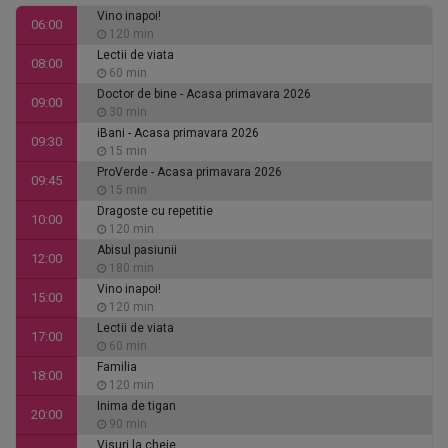
Vino inapoi!
06:00
120 min
Lectii de viata
08:00
60 min
Doctor de bine - Acasa primavara 2026
09:00
30 min
iBani - Acasa primavara 2026
09:30
15 min
ProVerde - Acasa primavara 2026
09:45
15 min
Dragoste cu repetitie
10:00
120 min
Abisul pasiunii
12:00
180 min
Vino inapoi!
15:00
120 min
Lectii de viata
17:00
60 min
Familia
18:00
120 min
Inima de tigan
20:00
90 min
Visuri la cheie