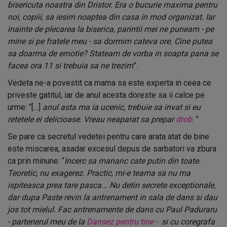
bisericuta noastra din Dristor. Era o bucurie maxima pentru
noi, copiii, sa iesim noaptea din casa in mod organizat. Iar
inainte de plecarea la biserica, parintii mei ne puneam - pe
mine si pe fratele meu - sa dormim cateva ore. Cine putea
sa doarma de emotie? Stateam de vorba in soapta pana se
facea ora 11 si trebuia sa ne trezim
”.
Vedeta ne-a povestit ca mama sa este experta in ceea ce
priveste gatitul, iar de anul acesta doreste sa ii calce pe
urme: “[…]
anul asta ma ia ucenic, trebuie sa invat si eu
retetele ei delicioase. Vreau neaparat sa prepar
drob
. ”
Se pare ca secretul vedetei pentru care arata atat de bine
este miscarea, asadar excesul depus de sarbatori va zbura
ca prin minune: “
Incerc sa mananc cate putin din toate.
Teoretic, nu exagerez. Practic, mi-e teama sa nu ma
ispiteasca prea tare pasca... Nu detin secrete exceptionale,
dar dupa Paste revin la antrenament in sala de dans si dau
jos tot mielul. Fac antrenamente de dans cu Paul Paduraru
- partenerul meu de la
Dansez pentru tine
- si cu coregrafa