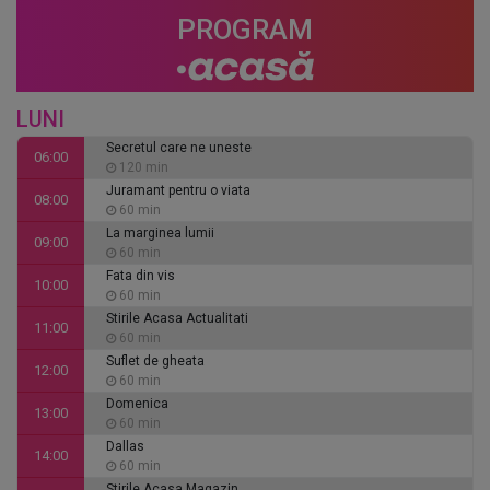
PROGRAM
LUNI
Secretul care ne uneste
06:00
120 min
Juramant pentru o viata
08:00
60 min
La marginea lumii
09:00
60 min
Fata din vis
10:00
60 min
Stirile Acasa Actualitati
11:00
60 min
Suflet de gheata
12:00
60 min
Domenica
13:00
60 min
Dallas
14:00
60 min
Stirile Acasa Magazin