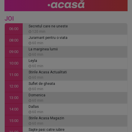
JOI
Secretul care ne uneste
06:00
120 min
Juramant pentru o viata
08:00
60 min
La marginea lumii
09:00
60 min
Leyla
10:00
60 min
Stirile Acasa Actualitati
11:00
60 min
Suflet de gheata
12:00
60 min
Domenica
13:00
60 min
Dallas
14:00
60 min
Stirile Acasa Magazin
15:00
60 min
Sapte pasi catre iubire