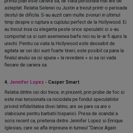
primul plan este cariera sa, iar viata personala mai are de
asteptat. Relatia Selenei cu Justin a trecut printr-o perioada
destul de dificila. S-au auzit cam multe zvonuri in ultimul
timp despre o ruptura a cuplului perfect de la Hollywood. Ei
au trecut insa cu eleganta peste orice speculatii si s-au
comportat ca si cum asemenea barfe nici nu le-ar fi ajuns la
urechi. Pentru ca viata la Hollywood este deosebit de
agitata iar cei doi sunt foarte tineri, este posibil ca pana la
finalul anului sa isi spuna « la revedere » si sa isi vada
fiecare de cariera sa.
4.
Jennifer Lopez
- Casper Smart
.
Relatia dintre cei doi trece, in prezent, prin probe de foc si
este mai tensionata ca niciodata pe fondul speculatiilor
privind infidelitatea divei latino, are se pare ca are o
slabiciune pentru barbatii hispanici. Presa de scandal a
scris recent ca, prietenia dintre Jennifer Lopez si Enrique
Iglesias, care se afla impreuna in turneul “Dance Again