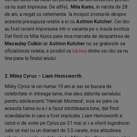
ca nu sunt impreuna. De altfel,
Mila Kunis
, in varsta de 28
de ani, a negat cu vehementa la inceput zvonurile despre
aceasta presupusa relatie a ei cu
Ashton Kutcher
. Cei doi
au fost recent imporeuna intr-o vacanta pe o insula exotica.
Dat fiind ca Mila Kunis pare inca marcata de despartirea de
Macaulay Culkin
iar
Ashton Kutcher
nu se grabeste sa
oficializeze relatia, e posibil ca
iubirea
dintre cei doi sa nu
tina pana la finalul anului.
2. Miley Cyrus – Liam Hemsworth.
Miley Cyrus la cei numai 19 ani ai sai se bucura de
celebritate in intreaga lume, mai ales datorita serialului
pentru adolescenti "Hannah Montana", insa se pare ca
aceasta faima nu a i-a facut intotdeauna bine, dat fiind
scandalurile in care a fost implicata. Liam Hemsworth a
cerut-o de sotie pe Cyrus pe 31 mai si i-a oferit logodnicei
sale un inel cu un diamant de 3,5 carate, insa atitudinea