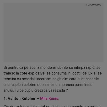
Si pentru ca pe scena mondena iubirile se infiripa rapid, se
traiesc la cote explozive, se consuma in locatii de lux si se
termina cu scandal, incercam sa ghicim care sunt sansele
unor cupluri celebre de a ramane impreuna pana finalul
anului. Tu ce cuplu crezi ca va rezista ?
1. Ashton Kutcher –
Mila Kunis
.
Cei doi actori au facut tot posibilul sa demonstreze presei