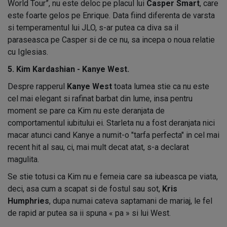
World Tour”, nu este deloc pe placul lui
Casper Smart
, care
este foarte gelos pe Enrique. Data fiind diferenta de varsta
si temperamentul lui JLO, s-ar putea ca diva sa il
paraseasca pe Casper si de ce nu, sa incepa o noua relatie
cu Iglesias.
5. Kim Kardashian - Kanye West.
Despre rapperul
Kanye West
toata lumea stie ca nu este
cel mai elegant si rafinat barbat din lume, insa pentru
moment se pare ca Kim nu este deranjata de
comportamentul iubitului ei. Starleta nu a fost deranjata nici
macar atunci cand Kanye a numit-o "tarfa perfecta" in cel mai
recent hit al sau, ci, mai mult decat atat, s-a declarat
magulita.
Se stie totusi ca Kim nu e femeia care sa iubeasca pe viata,
deci, asa cum a scapat si de fostul sau sot,
Kris
Humphries
, dupa numai cateva saptamani de mariaj, le fel
de rapid ar putea sa ii spuna « pa » si lui West.