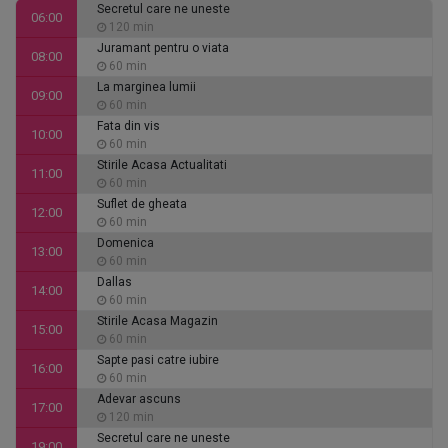
Secretul care ne uneste
06:00
120 min
Juramant pentru o viata
08:00
60 min
La marginea lumii
09:00
60 min
Fata din vis
10:00
60 min
Stirile Acasa Actualitati
11:00
60 min
Suflet de gheata
12:00
60 min
Domenica
13:00
60 min
Dallas
14:00
60 min
Stirile Acasa Magazin
15:00
60 min
Sapte pasi catre iubire
16:00
60 min
Adevar ascuns
17:00
120 min
Secretul care ne uneste
19:00