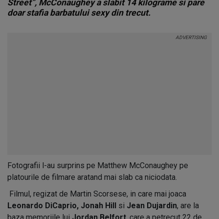
Street”, McConaughey a slabit 14 kilograme si pare
doar stafia barbatului sexy din trecut.
Fotografii l-au surprins pe Matthew McConaughey pe
platourile de filmare aratand mai slab ca niciodata.
Filmul, regizat de Martin Scorsese, in care mai joaca
Leonardo DiCaprio, Jonah Hill
si
Jean Dujardin
, are la
baza memoriile lui
Jordan Belfort
, care a petrecut 22 de