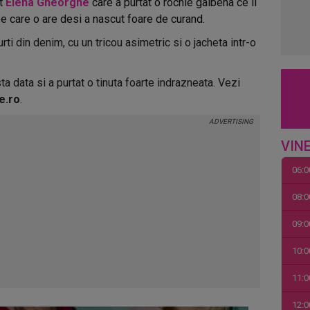
t
Elena Gheorghe
care a purtat o rochie galbena ce ii
pe care o are desi a nascut foare de curand.
rti din denim, cu un tricou asimetric si o jacheta intr-o
a data si a purtat o tinuta foarte indrazneata. Vezi
e.ro
.
VINE
06:0
08:0
09:0
10:0
11:0
12:0