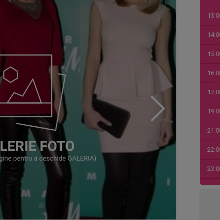
13:0
14:0
15:0
16:0
17:0
19:0
21:0
22:0
23:0
00:0
01:0