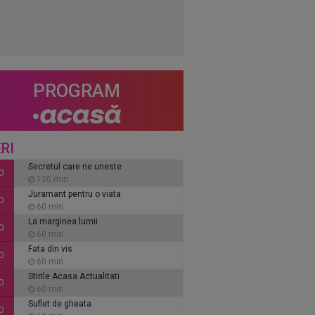
PROGRAM
RI
Secretul care ne uneste
0
120 min
Juramant pentru o viata
0
60 min
La marginea lumii
0
60 min
Fata din vis
0
60 min
Stirile Acasa Actualitati
0
60 min
Suflet de gheata
0