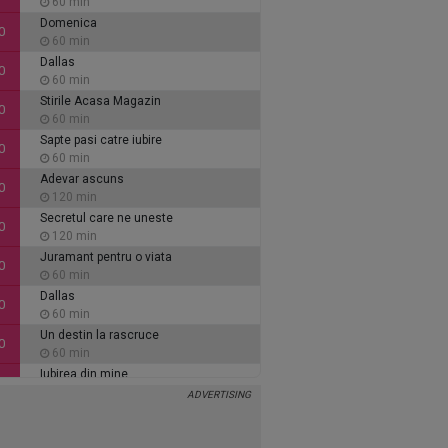
60 min
Domenica
0
60 min
Dallas
0
60 min
Stirile Acasa Magazin
0
60 min
Sapte pasi catre iubire
0
60 min
Adevar ascuns
0
120 min
Secretul care ne uneste
0
120 min
Juramant pentru o viata
0
60 min
Dallas
0
60 min
Un destin la rascruce
0
60 min
Iubirea din mine
0
60 min
Inimi de cenusa
0
135 min