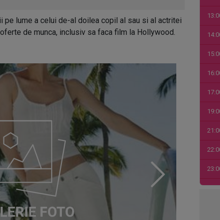
13:0
i pe lume a celui de-al doilea copil al sau si al actritei
oferte de munca, inclusiv sa faca film la Hollywood.
14:0
15:0
16:0
17:0
19:0
21:0
22:0
23:0
00:0
01:0