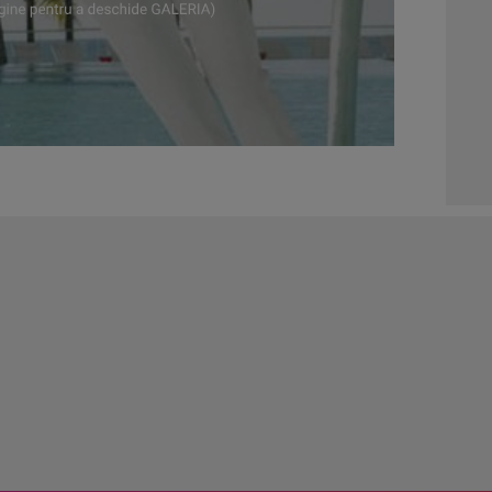
03:1
04:4
05:1
06:0