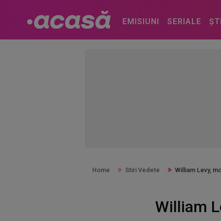
EMISIUNI
SERIALE
ȘT
Home
Stiri Vedete
William Levy, 
William 