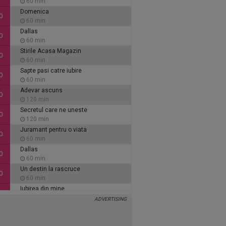
60 min
Domenica
0
60 min
Dallas
0
60 min
Stirile Acasa Magazin
0
60 min
Sapte pasi catre iubire
0
60 min
Adevar ascuns
0
120 min
Secretul care ne uneste
0
120 min
Juramant pentru o viata
0
60 min
Dallas
0
60 min
Un destin la rascruce
0
60 min
Iubirea din mine
0
60 min
Inimi de cenusa
0
135 min