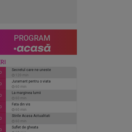
PROGRAM
RI
Secretul care ne uneste
0
120 min
Juramant pentru o viata
0
60 min
La marginea lumii
0
60 min
Fata din vis
0
60 min
Stirile Acasa Actualitati
0
60 min
Suflet de gheata
0