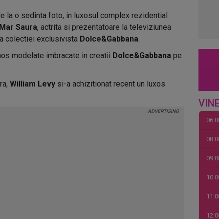
le la o sedinta foto, in luxosul complex rezidential
Mar Saura
, actrita si prezentatoare la televiziunea
a colectiei exclusivista
Dolce&Gabbana
.
rumos modelate imbracate in creatii
Dolce&Gabbana
pe
ra,
William Levy
si-a achizitionat recent un luxos
VINE
06:0
08:0
09:0
10:0
11:0
12:0