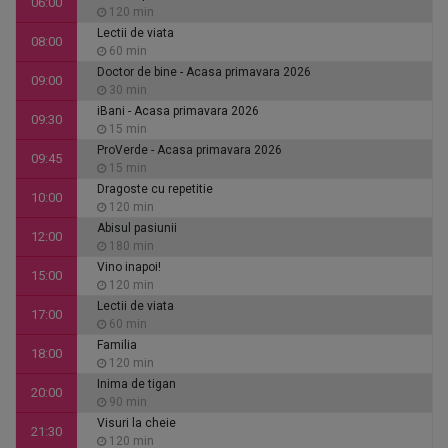
06:00
120 min
Lectii de viata
08:00
60 min
Doctor de bine - Acasa primavara 2026
09:00
30 min
iBani - Acasa primavara 2026
09:30
15 min
ProVerde - Acasa primavara 2026
09:45
15 min
Dragoste cu repetitie
10:00
120 min
Abisul pasiunii
12:00
180 min
Vino inapoi!
15:00
120 min
Lectii de viata
17:00
60 min
Familia
18:00
120 min
Inima de tigan
20:00
90 min
Visuri la cheie
21:30
120 min