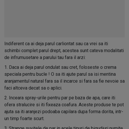
Indiferent ca ai deja parul carliontat sau ca vrei sa iti
schimbi complet parul drept, acestea sunt cateva modalitati
de infrumusetare a parului tau fara il arzi:
1. Daca ai deja parul ondulat sau cret, foloseste o crema
speciala pentru bucle ! O sa iti ajute parul sa isi mentina
aranjamentul natural fara sa il incarce si fara sa fie nevoie sa
faci altceva decat sa o aplici.
2. Inceara spray-urile pentru par pe baza de apa, care iti
ofera stralucire si iti fixeaza coafura. Aceste produse te pot
ajuta sa iti aranjezi podoaba capilara dupa forma dorita, intr-
un timp foarte scurt.
3. Strange suvitele de par in acele tipuri de bigudiuri numite