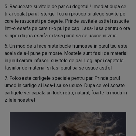
5. Rasuceste suvitele de par cu degetul ! Imediat dupa ce
ti-ai spalat parul, sterge-l cu un prosop si alege suvite pe
care le rasucesti pe degete. Prinde suvitele astfel rasucite
intr-o esarfa pe care ti-o pui pe cap. Lasa-l asa pentru o ora
si apoi da jos esarfa si lasa parul sa se usuce in voie.
6. Un mod de a face niste bucle frumoase in parul tau este
acela de a-l pune pe moate. Moatele sunt fasii de material
in jurul carora infasori suvitele de par. Legi apoi capetele
fasiiilor de material si lasi parul sa se usuce astfel.
7. Foloseste carligele speciale pentru par. Prinde parul
umed in carlige si lasa-l sa se usuce. Dupa ce vei scoate
carligele vei capata un look retro, natural, foarte la moda in
zilele noastre!