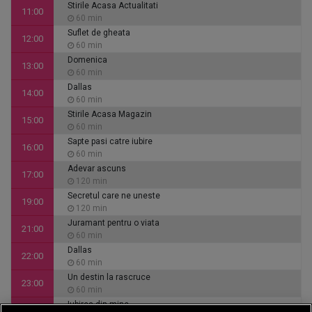
Stirile Acasa Actualitati
11:00
60 min
Suflet de gheata
12:00
60 min
Domenica
13:00
60 min
Dallas
14:00
60 min
Stirile Acasa Magazin
15:00
60 min
Sapte pasi catre iubire
16:00
60 min
Adevar ascuns
17:00
120 min
Secretul care ne uneste
19:00
120 min
Juramant pentru o viata
21:00
60 min
Dallas
22:00
60 min
Un destin la rascruce
23:00
60 min
Iubirea din mine
00:00