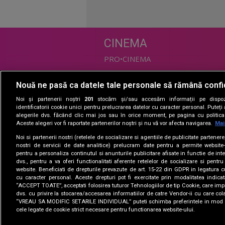
CINEMA
PRO•CINEMA
Nouă ne pasă ca datele tale personale să rămână confi
DIVERTISMENT
Noi și partenerii noștri
201
stocăm și/sau accesăm informații pe dispozi
PRO•TV
identificatorii cookie unici pentru prelucrarea datelor cu caracter personal. Puteț
alegerile dvs. făcând clic mai jos sau în orice moment, pe pagina cu politica 
Romanii au talent
Aceste alegeri vor fi raportate partenerilor noștri și nu vă vor afecta navigarea.
Mai
Vocea Romaniei
Noi si partenerii nostri (retelele de socializare si agentiile de publicitate partener
Las Fierbinti
nostri de servicii de date analitice) prelucram date pentru a permite website-
La Maruta
pentru a personaliza continutul si anunturile publicitare afisate in functie de inte
dvs., pentru a va oferi functionalitati aferente retelelor de socializare si pentru
Apropo TV
website. Beneficiati de drepturile prevazute de art. 15-22 din GDPR in legatura c
cu caracter personal. Aceste drepturi pot fi exercitate prin modalitatea indica
“ACCEPT TOATE”, acceptati folosirea tuturor Tehnologiilor de tip Cookie, care impl
dvs. cu privire la stocarea/accesarea informatiilor de catre Vendor-ii cu care col
“VREAU SA MODIFIC SETARILE INDIVIDUAL” puteti schimba preferintele in mod i
cele legate de cookie strict necesare pentru functionarea website-ului.