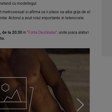
chetand cu modelingul.
01:0
metrosexual si afirma ca ii place sa aiba grija de el
03:1
ntar. Actorul a avut rolul importante in telenovele
04:4
c, de la 20.30
in
"Forta Destinului",
unde joaca alaturi
05:1
to.
06:0