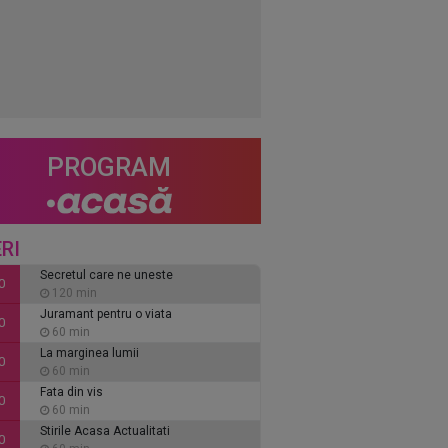
PROGRAM
RI
Secretul care ne uneste
0
120 min
Juramant pentru o viata
0
60 min
La marginea lumii
0
60 min
Fata din vis
0
60 min
Stirile Acasa Actualitati
0