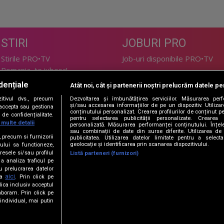
STIRI
JOBURI PRO
Stirile PRO•TV
Job-uri disponibile PRO•TV
Romania, te iubesc!
dențiale
Atât noi, cât și partenerii noștri prelucrăm datele pen
LIFESTYLE
tivul dvs., precum
Dezvoltarea și îmbunătățirea serviciilor. Măsurarea per
TEHNOLOGIE
Doctor de Bine
și/sau accesarea informațiilor de pe un dispozitiv. Utilizare
i accepta sau gestiona
conținutului personalizat. Crearea profilurilor de conținut per
de confidențialitate.
I Like IT
Acasă
pentru selectarea publicității personalizate. Crearea p
 multe detalii
personalizată. Măsurarea performanței conținutului. Înțeleg
Acasă Gold
sau combinații de date din surse diferite. Utilizarea de 
e, precum si furnizorii
publicitatea. Utilizarea datelor limitate pentru a selec
Perfecte
geolocație și identificarea prin scanarea dispozitivului.
ului sa functioneze,
SPORT
DeBarbati
resele si/sau profilul
Listă parteneri (furnizori)
 a analiza traficul pe
Foodstory
Sport.ro
u prelucrarea datelor
PRO•ARENA
aici
ta
. Prin click pe
ica inclusiv acceptul
aboram. Prin click pe
ECONOMIC
ndividual, mai putin
iBani