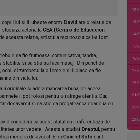
12:0
 copiii lui si ii iubeste enorm.
David
are o relatie de
13:0
e studiaza actoria la
CEA (Centro de Educacion
14:0
de aceasta relatie, artistul a recunoscut ca i-a fost
15:0
rebuie sa fie frumoasa, comunicativa, tandra,
16:0
e stabilite si sa stie sa faca masaj. Din punct de
, ochii si zambetul la o femeie si ii place sa fie
17:0
nine din viata lui.
19:0
etalii originale si adora mancarea buna, de aceea
21:0
oamnele il pot folosi pentru a-i atrage atentia. Dar,
tar desavarsit si ca stie sa pregateasca doar oua cu
22:0
23:0
avid considera ca acest statut nu il diferentiaza de
politetea unor vedete. Acesta a studiat
Dreptul
, pentru
00:0
ctica meseria de avocat. El si
Gabriel Soto
sunt