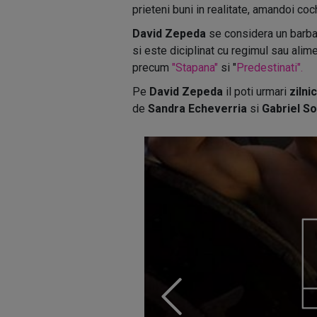
prieteni buni in realitate, amandoi co
David Zepeda
se considera un barbat 
si este diciplinat cu regimul sau alime
precum
"Stapana"
si "
Predestinati".
Pe
David Zepeda
il poti urmari
zilni
de
Sandra Echeverria
si
Gabriel So