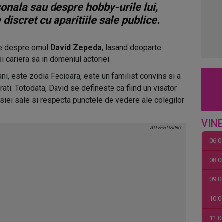
sonala sau despre hobby-urile lui,
discret cu aparitiile sale publice.
nte despre omul
David Zepeda
, lasand deoparte
i cariera sa in domeniul actoriei.
ni, este zodia Fecioara, este un familist convins si a
i frati. Totodata, David se defineste ca fiind un visator
esiei sale si respecta punctele de vedere ale colegilor
VINE
06:0
08:0
09:0
10:0
11:0