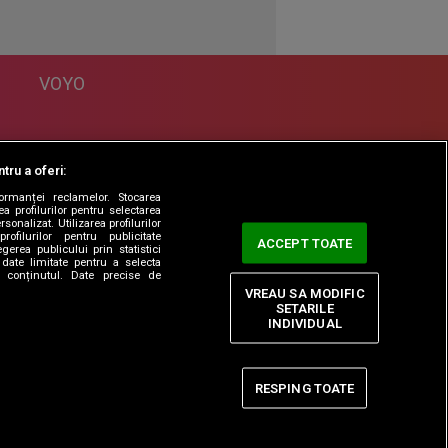
VOYO
DESPRE
tru a oferi:
Politica Confidentialitate
formanței reclamelor. Stocarea
Contact
a profilurilor pentru selectarea
sonalizat. Utilizarea profilurilor
rofilurilor pentru publicitate
ACCEPT TOATE
erea publicului prin statistici
date limitate pentru a selecta
ta conținutul. Date precise de
VREAU SA MODIFIC
SETARILE
INDIVIDUAL
RESPING TOATE