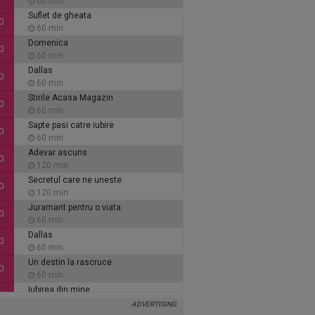
60 min
Suflet de gheata
0
60 min
Domenica
0
60 min
Dallas
0
60 min
Stirile Acasa Magazin
0
60 min
Sapte pasi catre iubire
0
60 min
Adevar ascuns
0
120 min
Secretul care ne uneste
0
120 min
Juramant pentru o viata
0
60 min
Dallas
0
60 min
Un destin la rascruce
0
60 min
Iubirea din mine
0
60 min