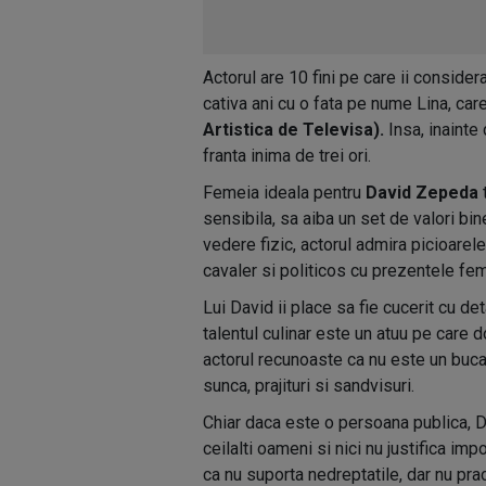
Actorul are 10 fini pe care ii considera
cativa ani cu o fata pe nume Lina, car
Artistica de Televisa).
Insa, inainte 
franta inima de trei ori.
Femeia ideala pentru
David Zepeda
t
sensibila, sa aiba un set de valori bin
vedere fizic, actorul admira picioarele
cavaler si politicos cu prezentele femi
Lui David ii place sa fie cucerit cu d
talentul culinar este un atuu pe care d
actorul recunoaste ca nu este un buca
sunca, prajituri si sandvisuri.
Chiar daca este o persoana publica, D
ceilalti oameni si nici nu justifica im
ca nu suporta nedreptatile, dar nu pra