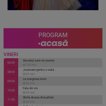
PROGRAM
VINERI
Secretul care ne uneste
06:00
120 min
Juramant pentru o viata
08:00
60 min
La marginea lumii
09:00
60 min
Fata din vis
10:00
60 min
Stirile Acasa Actualitati
11:00
60 min