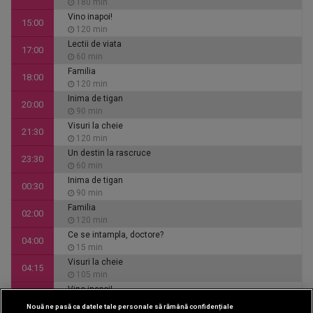
180 min
Vino inapoi!
15:00
120 min
Lectii de viata
17:00
60 min
Familia
18:00
120 min
Inima de tigan
20:00
90 min
Visuri la cheie
21:30
120 min
Un destin la rascruce
23:30
60 min
Inima de tigan
00:30
90 min
Familia
02:00
120 min
Ce se intampla, doctore?
04:00
15 min
Visuri la cheie
04:15
105 min
Vino inapoi!
06:00
120 min
Nouă ne pasă ca datele tale personale să rămână confidențiale