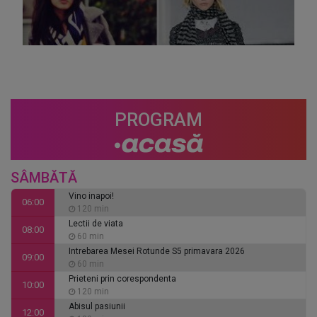
PROGRAM
SÂMBĂTĂ
Vino inapoi!
06:00
120 min
Lectii de viata
08:00
60 min
Intrebarea Mesei Rotunde S5 primavara 2026
09:00
60 min
Prieteni prin corespondenta
10:00
120 min
Abisul pasiunii
12:00