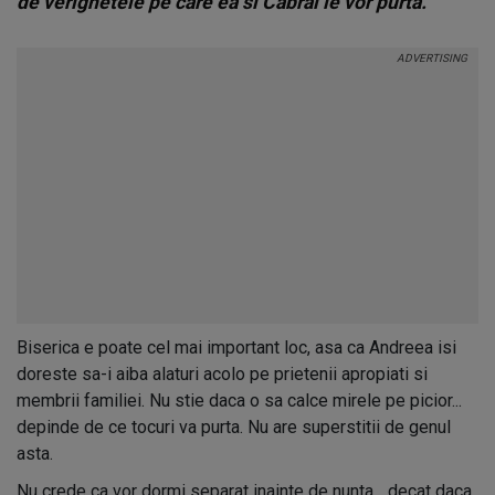
de verighetele pe care ea si Cabral le vor purta.
Biserica e poate cel mai important loc, asa ca Andreea isi
doreste sa-i aiba alaturi acolo pe prietenii apropiati si
membrii familiei. Nu stie daca o sa calce mirele pe picior...
depinde de ce tocuri va purta. Nu are superstitii de genul
asta.
Nu crede ca vor dormi separat inainte de nunta... decat daca