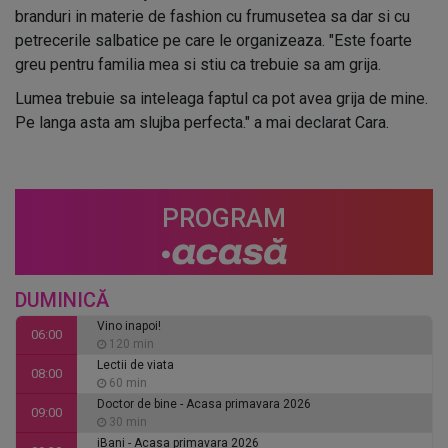
branduri in materie de fashion cu frumusetea sa dar si cu
petrecerile salbatice pe care le organizeaza. "Este foarte
greu pentru familia mea si stiu ca trebuie sa am grija.
Lumea trebuie sa inteleaga faptul ca pot avea grija de mine.
Pe langa asta am slujba perfecta." a mai declarat Cara.
PROGRAM
DUMINICĂ
Vino inapoi!
06:00
120 min
Lectii de viata
08:00
60 min
Doctor de bine - Acasa primavara 2026
09:00
30 min
iBani - Acasa primavara 2026