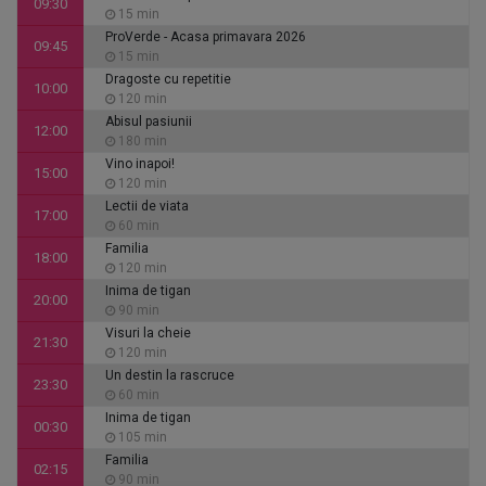
09:30
15 min
ProVerde - Acasa primavara 2026
09:45
15 min
Dragoste cu repetitie
10:00
120 min
Abisul pasiunii
12:00
180 min
Vino inapoi!
15:00
120 min
Lectii de viata
17:00
60 min
Familia
18:00
120 min
Inima de tigan
20:00
90 min
Visuri la cheie
21:30
120 min
Un destin la rascruce
23:30
60 min
Inima de tigan
00:30
105 min
Familia
02:15
90 min