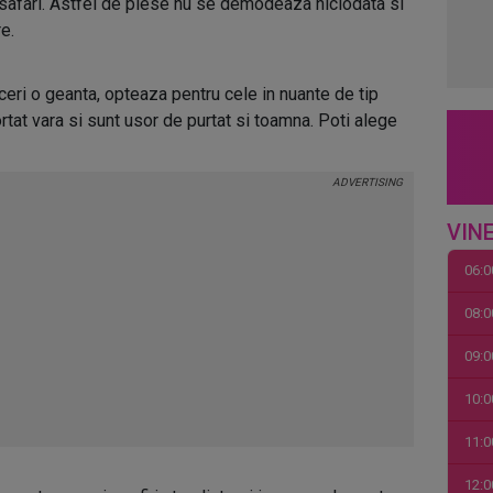
p safari. Astfel de piese nu se demodeaza niciodata si
re.
duceri o geanta, opteaza pentru cele in nuante de tip
tat vara si sunt usor de purtat si toamna. Poti alege
VINE
06:0
08:0
09:0
10:0
11:0
12:0