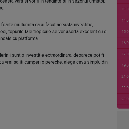
ceasta vara si vor fi in tendinte si in sezonul urmator,
au.
13:0
14:0
ii foarte multumita ca ai facut aceasta investitie,
ci, topurile tale tropicale se vor asorta excelent cu o
15:0
ndale cu platforma.
16:0
17:0
rinii sunt o investitie extraordinara, deoarece pot fi
aca vrei sa iti cumperi o pereche, alege ceva simplu din
19:0
21:0
22:0
23:0
00:0
01:0