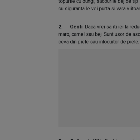
topurile cu dungi, sacourile bej de ti
cu siguranta le vei purta si vara viitoa
2. Genti
. Daca vrei sa iti iei la re
maro, camel sau bej. Sunt usor de asor
ceva din piele sau inlocuitor de piele.