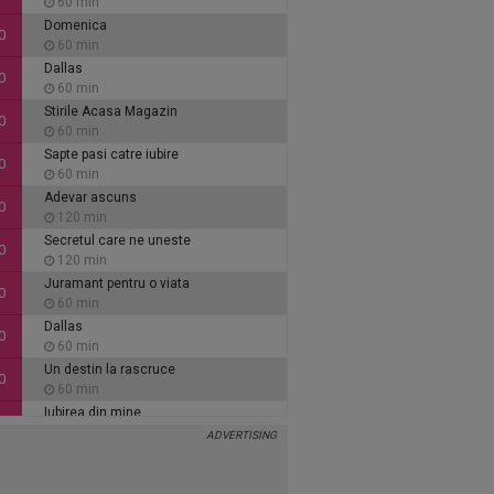
60 min
Domenica
0
60 min
Dallas
0
60 min
Stirile Acasa Magazin
0
60 min
Sapte pasi catre iubire
0
60 min
Adevar ascuns
0
120 min
Secretul care ne uneste
0
120 min
Juramant pentru o viata
0
60 min
Dallas
0
60 min
Un destin la rascruce
0
60 min
Iubirea din mine
0
60 min
Inimi de cenusa
0
135 min