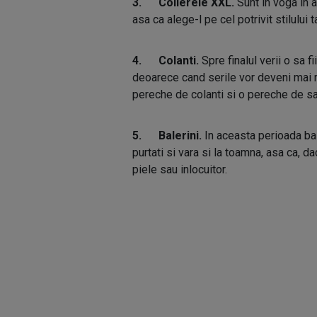
3. Colierele XXL.
Sunt in voga in a
asa ca alege-l pe cel potrivit stilului t
4. Colanti.
Spre finalul verii o sa f
deoarece cand serile vor deveni mai re
pereche de colanti si o pereche de sa
5. Balerini.
In aceasta perioada bale
purtati si vara si la toamna, asa ca, d
piele sau inlocuitor.