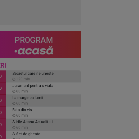
PROGRAM
RI
Secretul care ne uneste
0
120 min
Juramant pentru o viata
0
60 min
La marginea lumii
0
60 min
Fata din vis
0
60 min
Stirile Acasa Actualitati
0
60 min
Suflet de gheata
0