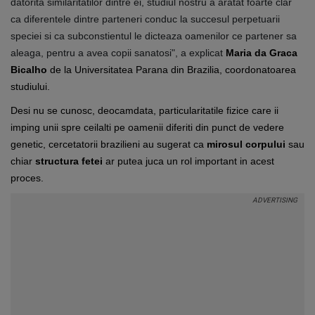
datorita similaritatilor dintre ei, studiul nostru a aratat foarte clar
ca diferentele dintre parteneri conduc la succesul perpetuarii
speciei si ca subconstientul le dicteaza oamenilor ce partener sa
aleaga, pentru a avea copii sanatosi", a explicat
Maria da Graca
Bicalho
de la Universitatea Parana din Brazilia, coordonatoarea
studiului.
Desi nu se cunosc, deocamdata, particularitatile fizice care ii
imping unii spre ceilalti pe oamenii diferiti din punct de vedere
genetic, cercetatorii brazilieni au sugerat ca
mirosul corpului
sau
chiar
structura fetei
ar putea juca un rol important in acest
proces.