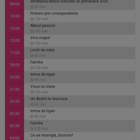
Intrebarea Mesei Rotunde S5 primavara 2026
09:00
60 min
Prieteni prin corespondenta
10:00
120 min
Abisul pasiunii
12:00
180 min
Vino inapoi!
15:00
120 min
Lectii de viata
17:00
60 min
Familia
18:00
120 min
Inima de tigan
20:00
90 min
Visuri la cheie
21:30
120 min
Un destin la rascruce
23:30
60 min
Inima de tigan
00:30
90 min
Familia
02:00
120 min
Ce se intampla, doctore?
04:00