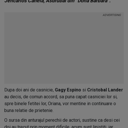
Jencarlos Canela, Asdrubal din “Dona Barbara”.
Dupa doi ani de casnicie,
Gagy Espino
si
Cristobal Lander
au decis, de comun accord, sa puna capat casniciei lor si,
spre binele fetitei lor, Oriana, vor mentine in continuare o
buna relatie de prietenie.
O sursa din anturajul perechii de actori, sustine ca desi cei
doi au trecut prin moment dificile, acum sunt linistiti, iar