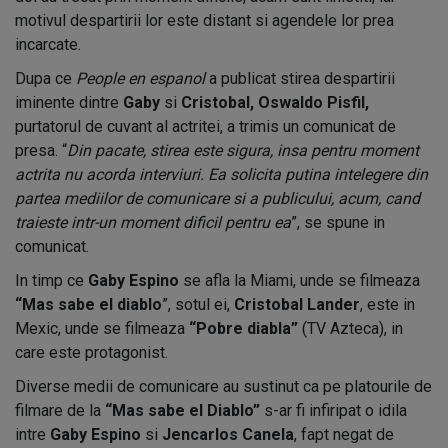
motivul despartirii lor este distant si agendele lor prea
incarcate.
Dupa ce
People en espanol
a publicat stirea despartirii
iminente dintre
Gaby
si
Cristobal, Oswaldo Pisfil,
purtatorul de cuvant al actritei, a trimis un comunicat de
presa. “
Din pacate, stirea este sigura, insa pentru moment
actrita nu acorda interviuri. Ea solicita putina intelegere din
partea mediilor de comunicare si a publicului, acum, cand
traieste intr-un moment dificil pentru ea
”, se spune in
comunicat.
In timp ce
Gaby Espino
se afla la Miami, unde se filmeaza
“Mas sabe el diablo
”, sotul ei,
Cristobal Lander
, este in
Mexic, unde se filmeaza
“Pobre diabla”
(TV Azteca), in
care este protagonist.
Diverse medii de comunicare au sustinut ca pe platourile de
filmare de la
“Mas sabe el Diablo”
s-ar fi infiripat o idila
intre
Gaby Espino
si
Jencarlos Canela
, fapt negat de