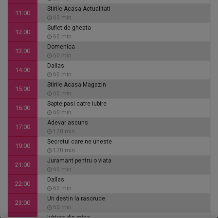
Stirile Acasa Actualitati
11:00
60 min
Suflet de gheata
12:00
60 min
Domenica
13:00
60 min
Dallas
14:00
60 min
Stirile Acasa Magazin
15:00
60 min
Sapte pasi catre iubire
16:00
60 min
Adevar ascuns
17:00
120 min
Secretul care ne uneste
19:00
120 min
Juramant pentru o viata
21:00
60 min
Dallas
22:00
60 min
Un destin la rascruce
23:00
60 min
Iubirea din mine