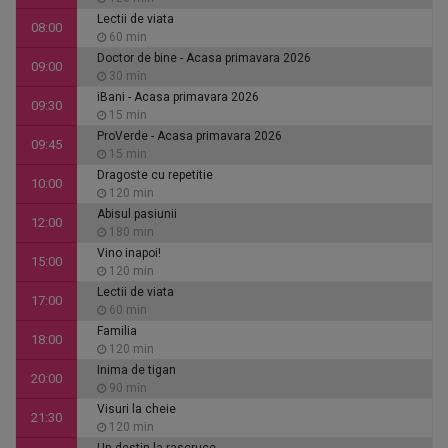
Lectii de viata
08:00
60 min
Doctor de bine - Acasa primavara 2026
09:00
30 min
iBani - Acasa primavara 2026
09:30
15 min
ProVerde - Acasa primavara 2026
09:45
15 min
Dragoste cu repetitie
10:00
120 min
Abisul pasiunii
12:00
180 min
Vino inapoi!
15:00
120 min
Lectii de viata
17:00
60 min
Familia
18:00
120 min
Inima de tigan
20:00
90 min
Visuri la cheie
21:30
120 min