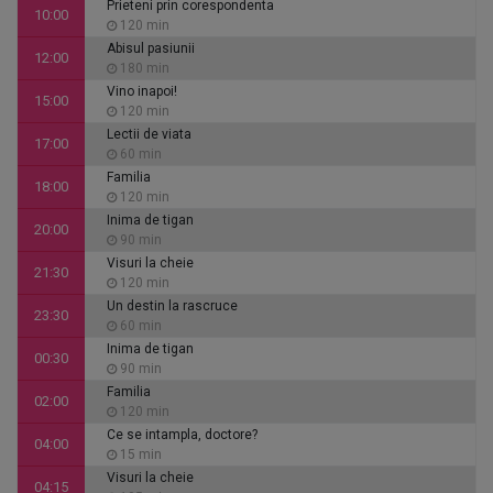
Prieteni prin corespondenta
10:00
120 min
Abisul pasiunii
12:00
180 min
Vino inapoi!
15:00
120 min
Lectii de viata
17:00
60 min
Familia
18:00
120 min
Inima de tigan
20:00
90 min
Visuri la cheie
21:30
120 min
Un destin la rascruce
23:30
60 min
Inima de tigan
00:30
90 min
Familia
02:00
120 min
Ce se intampla, doctore?
04:00
15 min
Visuri la cheie
04:15