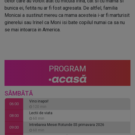
celor care au vorbit atat cu micuta Irina, cat si cu mama si
bunica ei, fetita nu ar fi fost agresata. De altfel, familia
Monicai a sustinut mereu ca mama acesteia i-ar fi marturisit
ginerelui sau Irinel ca Moni isi bate copilul numai ca sa nu
se mai intoarca in America.
PROGRAM
SÂMBĂTĂ
Vino inapoi!
06:00
120 min
Lectii de viata
08:00
60 min
Intrebarea Mesei Rotunde S5 primavara 2026
09:00
60 min