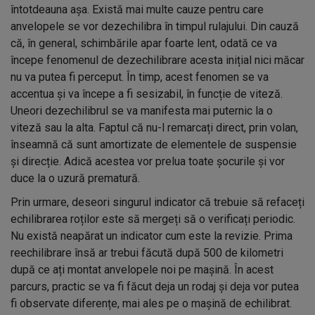
întotdeauna așa. Există mai multe cauze pentru care
anvelopele se vor dezechilibra în timpul rulajului. Din cauză
că, în general, schimbările apar foarte lent, odată ce va
începe fenomenul de dezechilibrare acesta inițial nici măcar
nu va putea fi perceput. În timp, acest fenomen se va
accentua și va începe a fi sesizabil, în funcție de viteză.
Uneori dezechilibrul se va manifesta mai puternic la o
viteză sau la alta. Faptul că nu-l remarcați direct, prin volan,
înseamnă că sunt amortizate de elementele de suspensie
și direcție. Adică acestea vor prelua toate șocurile și vor
duce la o uzură prematură.
Prin urmare, deseori singurul indicator că trebuie să refaceți
echilibrarea roților este să mergeți să o verificați periodic.
Nu există neapărat un indicator cum este la revizie. Prima
reechilibrare însă ar trebui făcută după 500 de kilometri
după ce ați montat anvelopele noi pe mașină. În acest
parcurs, practic se va fi făcut deja un rodaj și deja vor putea
fi observate diferențe, mai ales pe o mașină de echilibrat.