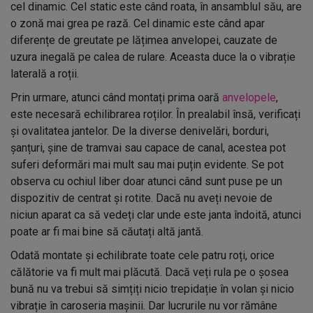
cel dinamic. Cel static este când roata, în ansamblul său, are
o zonă mai grea pe rază. Cel dinamic este când apar
diferențe de greutate pe lățimea anvelopei, cauzate de
uzura inegală pe calea de rulare. Aceasta duce la o vibrație
laterală a roții.
Prin urmare, atunci când montați prima oară
anvelopele
,
este necesară echilibrarea roților. În prealabil însă, verificați
și ovalitatea jantelor. De la diverse denivelări, borduri,
șanțuri, șine de tramvai sau capace de canal, acestea pot
suferi deformări mai mult sau mai puțin evidente. Se pot
observa cu ochiul liber doar atunci când sunt puse pe un
dispozitiv de centrat și rotite. Dacă nu aveți nevoie de
niciun aparat ca să vedeți clar unde este janta îndoită, atunci
poate ar fi mai bine să căutați altă jantă.
Odată montate și echilibrate toate cele patru roți, orice
călătorie va fi mult mai plăcută. Dacă veți rula pe o șosea
bună nu va trebui să simțiți nicio trepidație în volan și nicio
vibrație în caroseria mașinii. Dar lucrurile nu vor rămâne