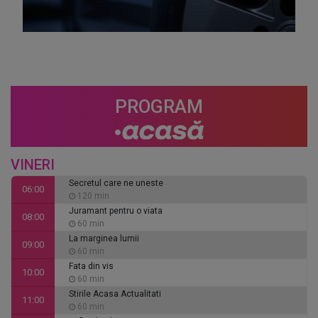
PROGRAM
VINERI
Secretul care ne uneste
06:00
120 min
Juramant pentru o viata
08:00
60 min
La marginea lumii
09:00
60 min
Fata din vis
10:00
60 min
Stirile Acasa Actualitati
11:00
60 min