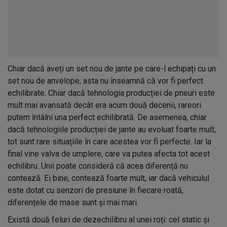
Chiar dacă aveți un set nou de jante pe care-l echipați cu un
set nou de anvelope, asta nu înseamnă că vor fi perfect
echilibrate. Chiar dacă tehnologia producției de pneuri este
mult mai avansată decât era acum două decenii, rareori
putem întâlni una perfect echilibrată. De asemenea, chiar
dacă tehnologiile producției de jante au evoluat foarte mult,
tot sunt rare situațiile în care acestea vor fi perfecte. Iar la
final vine valva de umplere, care va putea afecta tot acest
echilibru. Unii poate consideră că acea diferență nu
contează. Ei bine, contează foarte mult, iar dacă vehiculul
este dotat cu senzori de presiune în fiecare roată,
diferențele de mase sunt și mai mari.
Există două feluri de dezechilibru al unei roți: cel static și