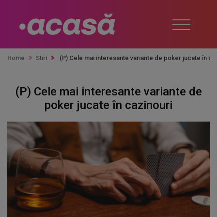
Home
Stiri
(P) Cele mai interesante variante de poker jucate în ca
(P) Cele mai interesante variante de
poker jucate în cazinouri