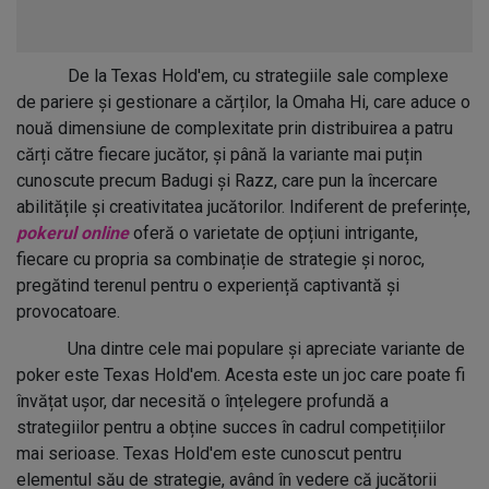
De la Texas Hold'em, cu strategiile sale complexe
de pariere și gestionare a cărților, la Omaha Hi, care aduce o
nouă dimensiune de complexitate prin distribuirea a patru
cărți către fiecare jucător, și până la variante mai puțin
cunoscute precum Badugi și Razz, care pun la încercare
abilitățile și creativitatea jucătorilor. Indiferent de preferințe,
pokerul online
oferă o varietate de opțiuni intrigante,
fiecare cu propria sa combinație de strategie și noroc,
pregătind terenul pentru o experiență captivantă și
provocatoare.
Una dintre cele mai populare și apreciate variante de
poker este Texas Hold'em. Acesta este un joc care poate fi
învățat ușor, dar necesită o înțelegere profundă a
strategiilor pentru a obține succes în cadrul competițiilor
mai serioase. Texas Hold'em este cunoscut pentru
elementul său de strategie, având în vedere că jucătorii