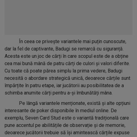
În ceea ce privește variantele mai puțin cunoscute,
dar la fel de captivante, Badugi se remarcă cu siguranță.
Acesta este un joc de cărți în care scopul este de a obține
cea mai bună mână de patru cărți de culori și valori diferite.
Cu toate că poate părea simplu la prima vedere, Badugi
necesită o abordare strategică unică, deoarece cărțile sunt
împărțite în patru etape, iar jucătorii au posibilitatea de a
schimba anumite cărți pentru a-și îmbunătăți mâna.
Pe lângă variantele menționate, există și alte opțiuni
interesante de poker disponibile în mediul online. De
exemplu, Seven Card Stud este o variantă tradițională care
pune accentul pe abilitățile de observație și de memorie,
deoarece jucătorii trebuie să își amintească cărțile expuse