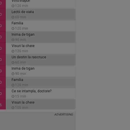
Vino inapoi!
0
120 min
Lectii de viata
0
60 min
Familia
0
120 min
Inima de tigan
0
90 min
Visuri la cheie
0
120 min
Un destin la rascruce
0
60 min
Inima de tigan
0
90 min
Familia
0
120 min
Ce se intampla, doctore?
0
15 min
Visuri la cheie
5
105 min
Vino inapoi!
0
120 min