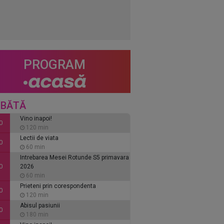
PROGRAM
BĂTĂ
Vino inapoi!
0
120 min
Lectii de viata
0
60 min
Intrebarea Mesei Rotunde S5 primavara
0
2026
60 min
Prieteni prin corespondenta
0
120 min
Abisul pasiunii
0
180 min