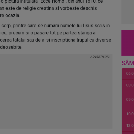
-o pictura intitulata “Ecce Homo”, din anul 1610, ce
ian este de religie crestina si vorbeste deschis
re ocazia.
corp, printre care se numara numele lui Iisus scris in
acice, precum si o pasare tot pe partea stanga a
erea tatalui sau de a-si inscriptiona trupul cu diverse
 deosebite.
SÂM
06:0
08:0
09:0
10:0
12:0