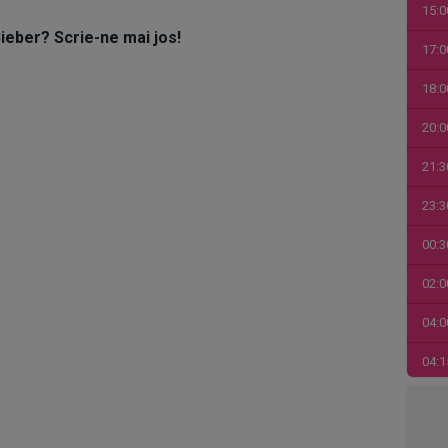
15:0
Bieber? Scrie-ne mai jos!
17:0
18:0
20:0
21:3
23:3
00:3
02:0
04:0
04:1
06:0