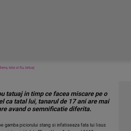
bens
,
tata si fiu
,
tatuaj
ou tatuaj in timp ce facea miscare pe o
l ca tatal lui, tanarul de 17 ani are mai
are avand o semnificatie diferita.
pe gamba piciorului stang si infatiseaza fata lui Iisus