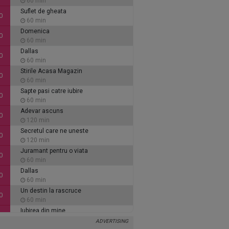
60 min
Suflet de gheata
0
60 min
Domenica
0
60 min
Dallas
0
60 min
Stirile Acasa Magazin
0
60 min
Sapte pasi catre iubire
0
60 min
Adevar ascuns
0
120 min
Secretul care ne uneste
0
120 min
Juramant pentru o viata
0
60 min
Dallas
0
60 min
Un destin la rascruce
0
60 min
Iubirea din mine
0
60 min