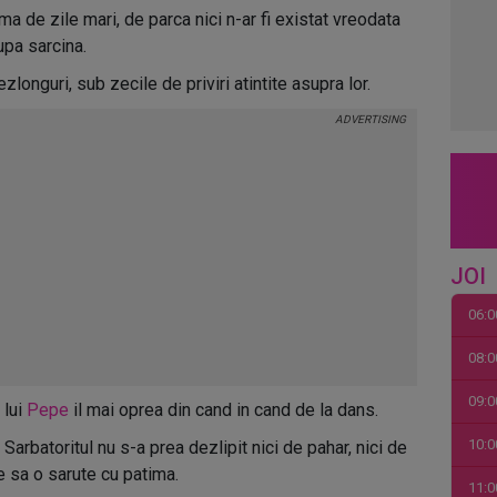
orma de zile mari, de parca nici n-ar fi existat vreodata
upa sarcina.
onguri, sub zecile de priviri atintite asupra lor.
JOI
06:0
08:0
09:0
 lui
Pepe
il mai oprea din cand in cand de la dans.
10:0
Sarbatoritul nu s-a prea dezlipit nici de pahar, nici de
e sa o sarute cu patima.
11:0