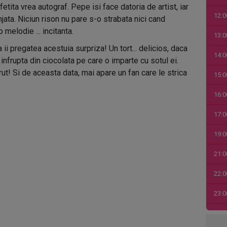
fetita vrea autograf. Pepe isi face datoria de artist, iar
12:0
jata. Niciun rison nu pare s-o strabata nici cand
melodie ... incitanta.
13:0
 ii pregatea acestuia surpriza! Un tort... delicios, daca
14:0
nfrupta din ciocolata pe care o imparte cu sotul ei.
rut! Si de aceasta data, mai apare un fan care le strica
15:0
16:0
17:0
19:0
21:0
22:0
23:0
00:0