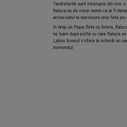
Tandreturile sunt intrerupte din nou: o 
Raluca nu da vreun semn ca ar fi deran
aniversatul le danseaza unor fete pe o 
In timp ce Pepe flirta cu fetele, Raluca
ne luam dupa pofta cu care Raluca se i
Latino loverul ii ofera la schimb un sa
momentul.