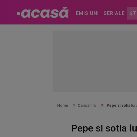
EMISIUNI
SERIALE
ȘT
Home
Cancan.ro
Pepe si sotia lui
Pepe si sotia l