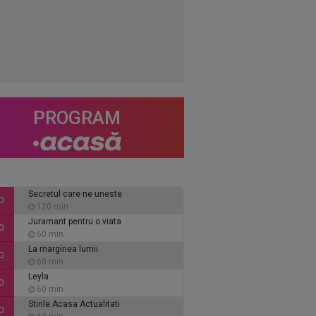
PROGRAM
Secretul care ne uneste
0
120 min
Juramant pentru o viata
0
60 min
La marginea lumii
0
60 min
Leyla
0
60 min
Stirile Acasa Actualitati
0