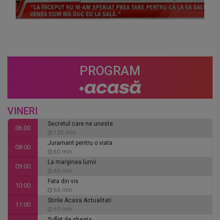
PROGRAM
VINERI
Secretul care ne uneste
06:00
120 min
Juramant pentru o viata
08:00
60 min
La marginea lumii
09:00
60 min
Fata din vis
10:00
60 min
Stirile Acasa Actualitati
11:00
60 min
Suflet de gheata