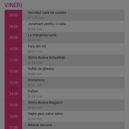
VINERI
Secretul care ne uneste
06:00
120 min
Juramant pentru o viata
08:00
60 min
La marginea lumii
09:00
60 min
Fata din vis
10:00
60 min
Stirile Acasa Actualitati
11:00
60 min
Suflet de gheata
12:00
60 min
Domenica
13:00
60 min
Dallas
14:00
60 min
Stirile Acasa Magazin
15:00
60 min
Sapte pasi catre iubire
16:00
60 min
Adevar ascuns
17:00