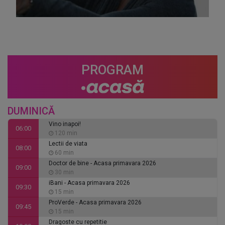
PROGRAM
DUMINICĂ
Vino inapoi!
06:00
120 min
Lectii de viata
08:00
60 min
Doctor de bine - Acasa primavara 2026
09:00
30 min
iBani - Acasa primavara 2026
09:30
15 min
ProVerde - Acasa primavara 2026
09:45
15 min
Dragoste cu repetitie