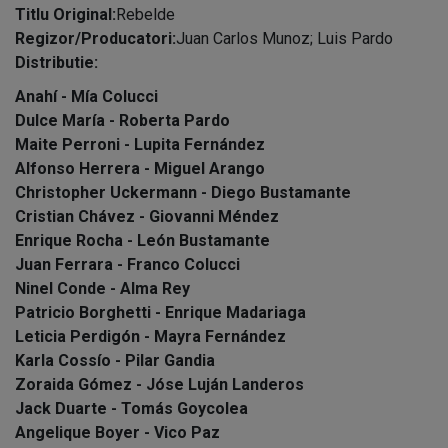
Titlu Original:
Rebelde
Regizor/Producatori:
Juan Carlos Munoz; Luis Pardo
Distributie:
Anahí - Mía Colucci
Dulce María - Roberta Pardo
Maite Perroni - Lupita Fernández
Alfonso Herrera - Miguel Arango
Christopher Uckermann - Diego Bustamante
Cristian Chávez - Giovanni Méndez
Enrique Rocha - León Bustamante
Juan Ferrara - Franco Colucci
Ninel Conde - Alma Rey
Patricio Borghetti - Enrique Madariaga
Leticia Perdigón - Mayra Fernández
Karla Cossío - Pilar Gandia
Zoraida Gómez - Jóse Luján Landeros
Jack Duarte - Tomás Goycolea
Angelique Boyer - Vico Paz