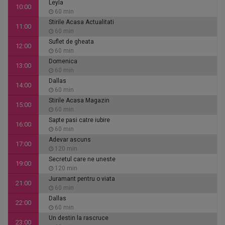
Leyla
10:00
60 min
Stirile Acasa Actualitati
11:00
60 min
Suflet de gheata
12:00
60 min
Domenica
13:00
60 min
Dallas
14:00
60 min
Stirile Acasa Magazin
15:00
60 min
Sapte pasi catre iubire
16:00
60 min
Adevar ascuns
17:00
120 min
Secretul care ne uneste
19:00
120 min
Juramant pentru o viata
21:00
60 min
Dallas
22:00
60 min
Un destin la rascruce
23:00