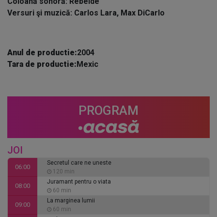
Coloană sonoră: Rebelde
Versuri şi muzică: Carlos Lara, Max DiCarlo
Anul de productie:
2004
Tara de productie:
Mexic
PROGRAM
JOI
Secretul care ne uneste
06:00
120 min
Juramant pentru o viata
08:00
60 min
La marginea lumii
09:00
60 min