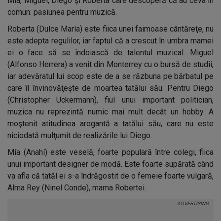
Mía, Miguel, Diego şi Roberta care descoperă că au ceva în
comun: pasiunea pentru muzică.
Roberta (Dulce María) este fiica unei faimoase cântăreţe, nu
este adepta regulilor, iar faptul că a crescut în umbra mamei
ei o face să se îndoiască de talentul muzical. Miguel
(Alfonso Herrera) a venit din Monterrey cu o bursă de studii,
iar adevăratul lui scop este de a se răzbuna pe bărbatul pe
care îl învinovăţeşte de moartea tatălui său. Pentru Diego
(Christopher Uckermann), fiul unui important politician,
muzica nu reprezintă numic mai mult decât un hobby. A
moştenit atitudinea arogantă a tatălui său, care nu este
niciodată mulţumit de realizările lui Diego.
Mía (Anahí) este veselă, foarte populară între colegi, fiica
unui important designer de modă. Este foarte supărată când
va afla că tatăl ei s-a îndrăgostit de o femeie foarte vulgară,
Alma Rey (Ninel Conde), mama Robertei.