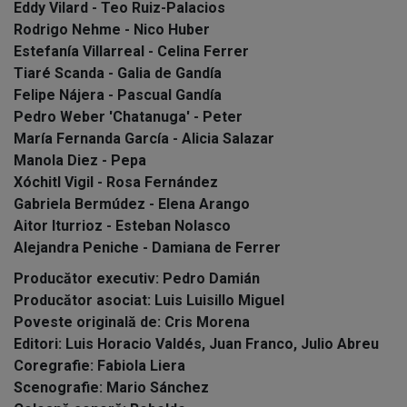
Eddy Vilard - Teo Ruiz-Palacios
Rodrigo Nehme - Nico Huber
Estefanía Villarreal - Celina Ferrer
Tiaré Scanda - Galia de Gandía
Felipe Nájera - Pascual Gandía
Pedro Weber 'Chatanuga' - Peter
María Fernanda García - Alicia Salazar
Manola Diez - Pepa
Xóchitl Vigil - Rosa Fernández
Gabriela Bermúdez - Elena Arango
Aitor Iturrioz - Esteban Nolasco
Alejandra Peniche - Damiana de Ferrer
Producător executiv: Pedro Damián
Producător asociat: Luis Luisillo Miguel
Poveste originală de: Cris Morena
Editori: Luis Horacio Valdés, Juan Franco, Julio Abreu
Coregrafie: Fabiola Liera
Scenografie: Mario Sánchez