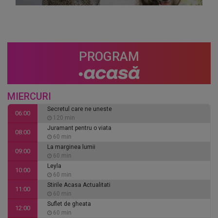
PROGRAM
MIERCURI
Secretul care ne uneste
06:00
120 min
Juramant pentru o viata
08:00
60 min
La marginea lumii
09:00
60 min
Leyla
10:00
60 min
Stirile Acasa Actualitati
11:00
60 min
Suflet de gheata
12:00
60 min