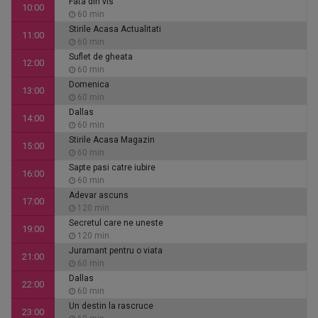
Fata din vis
10:00
60 min
Stirile Acasa Actualitati
11:00
60 min
Suflet de gheata
12:00
60 min
Domenica
13:00
60 min
Dallas
14:00
60 min
Stirile Acasa Magazin
15:00
60 min
Sapte pasi catre iubire
16:00
60 min
Adevar ascuns
17:00
120 min
Secretul care ne uneste
19:00
120 min
Juramant pentru o viata
21:00
60 min
Dallas
22:00
60 min
Un destin la rascruce
23:00