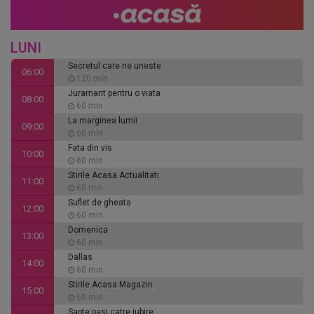
LUNI
Secretul care ne uneste
06:00
120 min
Juramant pentru o viata
08:00
60 min
La marginea lumii
09:00
60 min
Fata din vis
10:00
60 min
Stirile Acasa Actualitati
11:00
60 min
Suflet de gheata
12:00
60 min
Domenica
13:00
60 min
Dallas
14:00
60 min
Stirile Acasa Magazin
15:00
60 min
Sapte pasi catre iubire