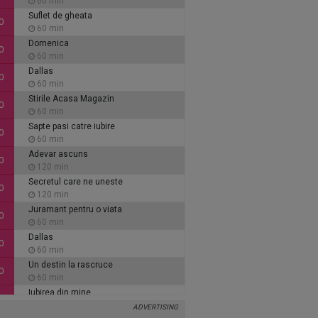
60 min
Suflet de gheata
0
60 min
Domenica
0
60 min
Dallas
0
60 min
Stirile Acasa Magazin
0
60 min
Sapte pasi catre iubire
0
60 min
Adevar ascuns
0
120 min
Secretul care ne uneste
0
120 min
Juramant pentru o viata
0
60 min
Dallas
0
60 min
Un destin la rascruce
0
60 min
Iubirea din mine
0
60 min