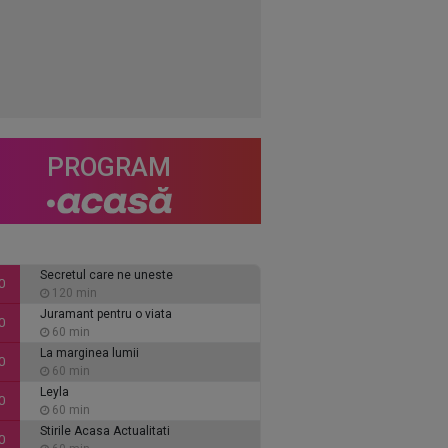
PROGRAM
Secretul care ne uneste
0
120 min
Juramant pentru o viata
0
60 min
La marginea lumii
0
60 min
Leyla
0
60 min
Stirile Acasa Actualitati
0