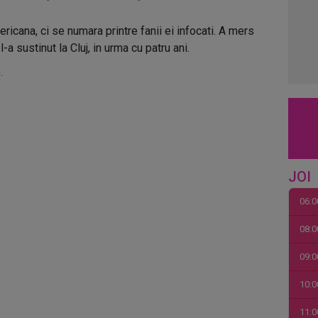
icana, ci se numara printre fanii ei infocati. A mers
a sustinut la Cluj, in urma cu patru ani.
.
JOI
06:0
08:0
09:0
10:0
11:0