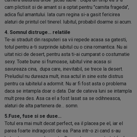
cam plictisit si de amant si a optat pentru "carnita frageda",
adica fiul amantului. Iata cum regina si-a gasit fericirea
alaturi de printul cel tinerel. Iubitul, probabil doarme si acum.
4. Somnul distruge... relatiile
Te-ai straduit din rasputeri sa vii repede acasa sa gatesti,
totul pentru a-ti surprinde iubitul cu o cina romantica. Nu ai
uitat nici de desert, pentru asta ti-ai cumparat o costumatie
sexy. Toate bune si frumoase, iubitul vine acasa si
savureaza cina, dupa care, inevitabil, se trece la desert.
Preludiul nu dureaza mult, insa actul in sine este distrus
pentru ca iubitelul a adormit. Nu ar fi fost asta o problema
daca se intampla doar o data. Dar de cateva luni se intampla
mult prea des. Asa ca el a fost lasat sa se odihneasca,
alaturi de alta partenera de… somn.
5.Fuse, fuse si se duse...
Totul era mai mult decat perfect, ea il placea pe el, iar el
parea foarte indragostit de ea. Pana intr-o zi cand s-au