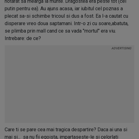
hotarat sa mearga la munte. Dragostea era peste tot (cel
putin pentru ea). Au ajuns acasa, iar iubitul cel poznas a
plecat sa-si schimbe tricoul si dus a fost. Ea l-a cautat cu
disperare vreo doua saptamani. Intr-o zi cu soare,abatuta,
se plimba prin mall cand ce sa vada "mortul" era viu.
Intrebare: de ce?
Care ti se pare cea mai tragica despartire? Daca ai una si
mai si... sa nu fii egoista, impartaseste-le si celorlati