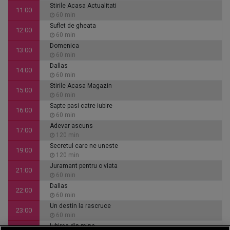
Stirile Acasa Actualitati
11:00
60 min
Suflet de gheata
12:00
60 min
Domenica
13:00
60 min
Dallas
14:00
60 min
Stirile Acasa Magazin
15:00
60 min
Sapte pasi catre iubire
16:00
60 min
Adevar ascuns
17:00
120 min
Secretul care ne uneste
19:00
120 min
Juramant pentru o viata
21:00
60 min
Dallas
22:00
60 min
Un destin la rascruce
23:00
60 min
Iubirea din mine