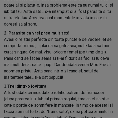
poate ai si placut-o, insa problema este ca nu numai tu, ci si
iubitul tau. Asta este... s-a intamplat si ai fost parasita si tu
si fratele tau. Acestea sunt momentele in viata in care iti
doresti sa ai sora.
2. Parasita ca vrei prea mult sex!
Aveai o relatie perfecta din toate punctele de vedere, el se
comporta frumos, ii placea sa gateasca, nu te lasa sa faci
curat singura. Ce mai, visul oricare femei (pe timp de zi).
Pana cand se facea seara si ti-ai fi dorit sa faci si tu ceva
mai mult decat sa te... pupi. Dar deodata venea Mos Ene si
adormea printul. Asta pana intr-o zi cand el, satul de
insitentele tale... ti-a dat papucii!
3.Trei dintr-o lovitura
A fost odata ca niciodata o relatie extrem de frumoasa
(dupa parerea lui). Iubitul primea regulat, fara ca el sa stie,
cate o portie de somnifere in mancare. In timp ce acesta isi
facea somnul fortat de "frumusete", ea isi poftea amantul in
camera alaturata unde "jucau table". Dupa un timp ea s-a