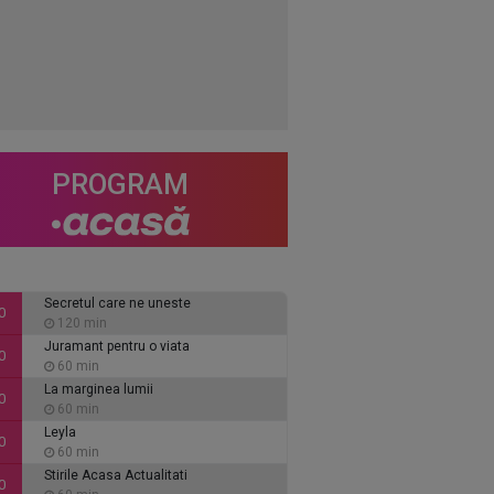
PROGRAM
Secretul care ne uneste
0
120 min
Juramant pentru o viata
0
60 min
La marginea lumii
0
60 min
Leyla
0
60 min
Stirile Acasa Actualitati
0