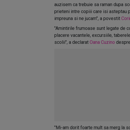
auzisem ca trebuie sa raman dupa sco
prieteni intre copiii care isi asteptau
impreuna si ne jucam", a povestit
Cori
"Amintirile frumoase sunt legate de co
placere vacantele, excursiile, taberel
scolii", a declarat
Oana Cuzino
despre 
"Mi-am dorit foarte mult sa merg la sc