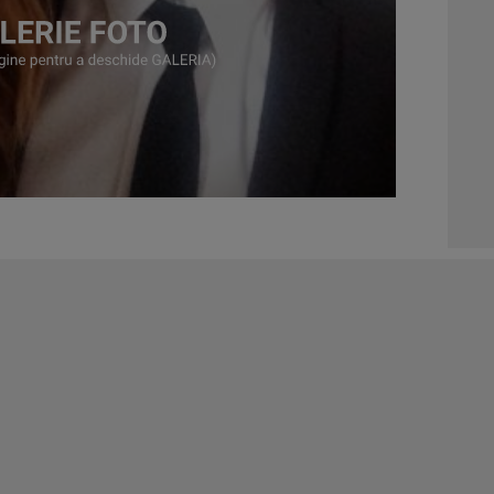
01:0
03:1
04:4
05:1
06:0