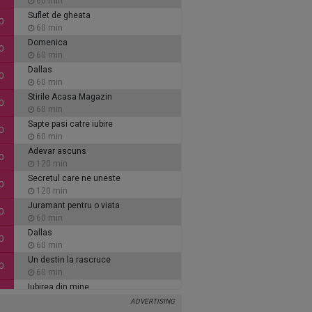
60 min
Suflet de gheata
0
60 min
Domenica
0
60 min
Dallas
0
60 min
Stirile Acasa Magazin
0
60 min
Sapte pasi catre iubire
0
60 min
Adevar ascuns
0
120 min
Secretul care ne uneste
0
120 min
Juramant pentru o viata
0
60 min
Dallas
0
60 min
Un destin la rascruce
0
60 min
Iubirea din mine
0
60 min