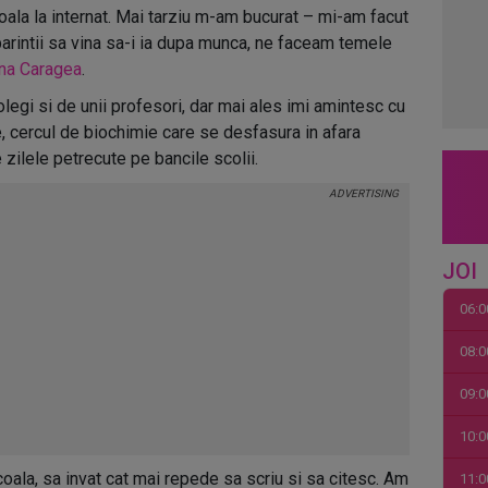
ala la internat. Mai tarziu m-am bucurat – mi-am facut
 parintii sa vina sa-i ia dupa munca, ne faceam temele
na Caragea
.
legi si de unii profesori, dar mai ales imi amintesc cu
e, cercul de biochimie care se desfasura in afara
zilele petrecute pe bancile scolii.
JOI
06:0
08:0
09:0
10:0
oala, sa invat cat mai repede sa scriu si sa citesc. Am
11:0