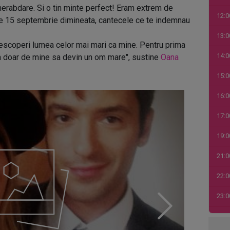
nerabdare. Si o tin minte perfect! Eram extrem de
12:0
pe 15 septembrie dimineata, cantecele ce te indemnau
13:0
 descoperi lumea celor mai mari ca mine. Pentru prima
14:0
 doar de mine sa devin un om mare", sustine
Oana
15:0
16:0
17:0
19:0
21:0
22:0
23:0
00:0