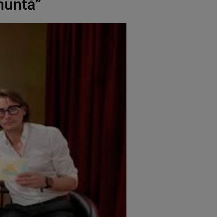
nuntă”