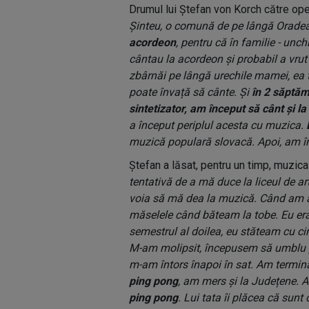
Drumul lui Ștefan von Korch către op
Șinteu, o comună de pe lângă Oradea,
acordeon
, pentru că în familie - unch
cântau la acordeon și probabil a vru
zbârnăi pe lângă urechile mamei, ea t
poate învață să cânte. Și
în 2 săptăm
sintetizator, am început să cânt și la
a început periplul acesta cu muzica.
muzică populară slovacă. Apoi, am 
Ștefan a lăsat, pentru un timp, muzica
tentativă de a mă duce la liceul de ar
voia să mă dea la muzică. Când am aj
măselele când băteam la tobe. Eu era
semestrul al doilea, eu stăteam cu ci
M-am molipsit, începusem să umblu pr
m-am întors înapoi în sat. Am termina
ping pong
, am mers și la Județene. 
ping pong
. Lui tata îi plăcea că sunt 