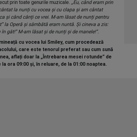
ecut prin toate genurile muzicale
. „Eu, când eram prin
04:4
ântat la nunți cu vocea și cu clapa și am cântat
05:1
ca și când cânți ce vrei. M-am lăsat de nunți pentru
” la Operă și sâmbătă eram nuntă. Și cineva a zis:
06:0
g în gât!” M-am lăsat și de nunți și de manele!”.
dimineață cu vocea lui Smiley, cum procedează
tacolului, care este tenorul preferat sau cum sună
nea, aflați doar la „Întrebarea mesei rotunde” de
la ora 09:00 și, în reluare, de la 01:00 noaptea.