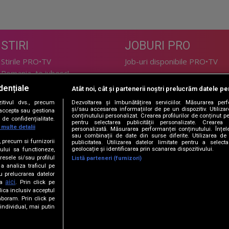
STIRI
JOBURI PRO
Stirile PRO•TV
Job-uri disponibile PRO•TV
Romania, te iubesc!
dențiale
Atât noi, cât și partenerii noștri prelucrăm datele pen
LIFESTYLE
tivul dvs., precum
Dezvoltarea și îmbunătățirea serviciilor. Măsurarea per
TEHNOLOGIE
Doctor de Bine
și/sau accesarea informațiilor de pe un dispozitiv. Utilizare
i accepta sau gestiona
conținutului personalizat. Crearea profilurilor de conținut per
de confidențialitate.
I Like IT
Acasă
pentru selectarea publicității personalizate. Crearea p
 multe detalii
personalizată. Măsurarea performanței conținutului. Înțeleg
Acasă Gold
sau combinații de date din surse diferite. Utilizarea de 
e, precum si furnizorii
publicitatea. Utilizarea datelor limitate pentru a selec
Perfecte
geolocație și identificarea prin scanarea dispozitivului.
ului sa functioneze,
SPORT
DeBarbati
resele si/sau profilul
Listă parteneri (furnizori)
 a analiza traficul pe
Foodstory
Sport.ro
u prelucrarea datelor
PRO•ARENA
aici
ta
. Prin click pe
ica inclusiv acceptul
aboram. Prin click pe
ECONOMIC
ndividual, mai putin
iBani