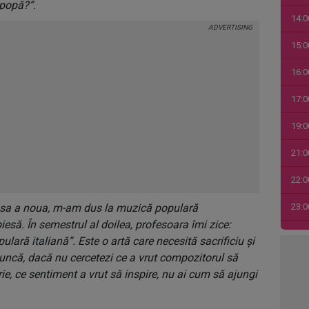
 popă?”.
14:0
15:0
16:0
17:0
19:0
21:0
22:0
asa a noua, m-am dus la muzică populară
23:0
să. În semestrul al doilea, profesoara îmi zice:
00:0
ulară italiană”. Este o artă care necesită sacrificiu și
ncă, dacă nu cercetezi ce a vrut compozitorul să
01:0
ie, ce sentiment a vrut să inspire, nu ai cum să ajungi
03:1