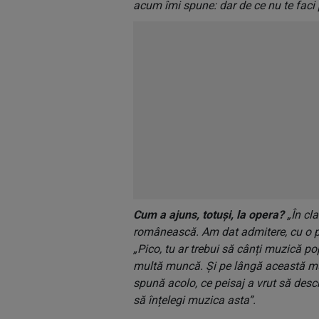
acum îmi spune: dar de ce nu te faci
Cum a ajuns, totuși, la opera?
„În cl
românească. Am dat admitere, cu o pie
„Pico, tu ar trebui să cânți muzică pop
multă muncă. Și pe lângă această mu
spună acolo, ce peisaj a vrut să descr
să înțelegi muzica asta”.