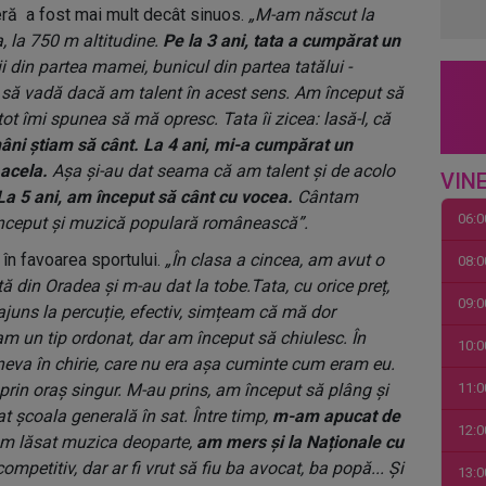
eră a fost mai mult decât sinuos.
„M-am născut la
 la 750 m altitudine.
Pe la 3 ani, tata a cumpărat un
ii din partea mamei, bunicul din partea tatălui -
t să vadă dacă am talent în acest sens. Am început să
ot îmi spunea să mă opresc. Tata îi zicea: lasă-l, că
âni știam să cânt. La 4 ani, mi-a cumpărat un
 acela.
Așa și-au dat seama că am talent și de acolo
VINE
La 5 ani, am început să cânt cu vocea.
Cântam
06:0
început și muzică populară românească”.
 în favoarea sportului.
„În clasa a cincea, am avut o
08:0
tă din Oradea și m-au dat la tobe.Tata, cu orice preț,
09:0
uns la percuție, efectiv, simțeam că mă dor
m un tip ordonat, dar am început să chiulesc. În
10:0
neva în chirie, care nu era așa cuminte cum eram eu.
in oraș singur. M-au prins, am început să plâng și
11:0
t școala generală în sat. Între timp,
m-am apucat de
12:0
Am lăsat muzica deoparte,
am mers și la Naționale cu
competitiv, dar ar fi vrut să fiu ba avocat, ba popă... Și
13:0