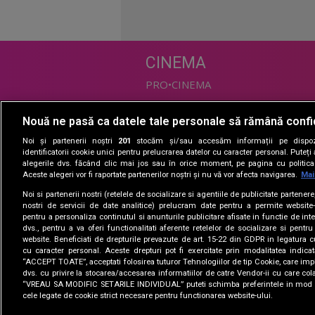
CINEMA
PRO•CINEMA
Nouă ne pasă ca datele tale personale să rămână confi
DIVERTISMENT
Noi și partenerii noștri
201
stocăm și/sau accesăm informații pe dispozi
PRO•TV
identificatorii cookie unici pentru prelucrarea datelor cu caracter personal. Puteț
alegerile dvs. făcând clic mai jos sau în orice moment, pe pagina cu politica 
Romanii au talent
Aceste alegeri vor fi raportate partenerilor noștri și nu vă vor afecta navigarea.
Mai
Vocea Romaniei
Noi si partenerii nostri (retelele de socializare si agentiile de publicitate partener
Las Fierbinti
nostri de servicii de date analitice) prelucram date pentru a permite website-
La Maruta
pentru a personaliza continutul si anunturile publicitare afisate in functie de inte
dvs., pentru a va oferi functionalitati aferente retelelor de socializare si pentru
Apropo TV
website. Beneficiati de drepturile prevazute de art. 15-22 din GDPR in legatura c
cu caracter personal. Aceste drepturi pot fi exercitate prin modalitatea indica
“ACCEPT TOATE”, acceptati folosirea tuturor Tehnologiilor de tip Cookie, care impl
dvs. cu privire la stocarea/accesarea informatiilor de catre Vendor-ii cu care col
“VREAU SA MODIFIC SETARILE INDIVIDUAL” puteti schimba preferintele in mod i
cele legate de cookie strict necesare pentru functionarea website-ului.