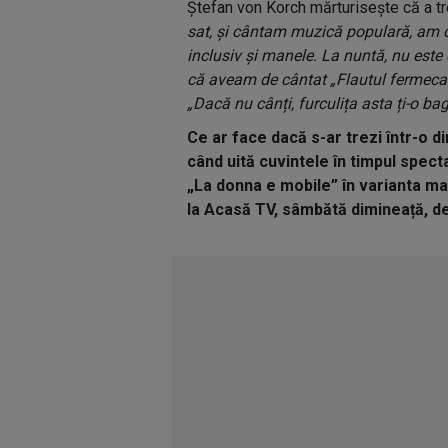
Ștefan von Korch mărturisește că a tr
sat, și cântam muzică populară, am c
inclusiv și manele. La nuntă, nu este 
că aveam de cântat „Flautul fermecat
„Dacă nu cânți, furculița asta ți-o ba
Ce ar face dacă s-ar trezi într-o 
când uită cuvintele în timpul spec
„La donna e mobile” în varianta ma
la Acasă TV, sâmbătă dimineață, de 