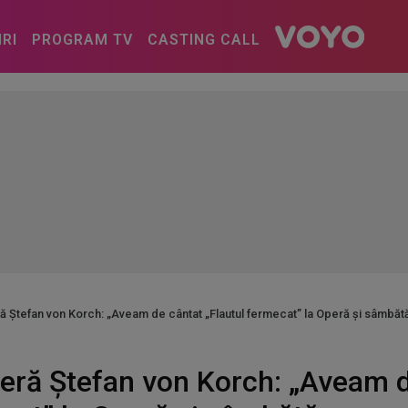
IRI
PROGRAM TV
CASTING CALL
ă Ștefan von Korch: „Aveam de cântat „Flautul fermecat” la Operă și sâmbă
eră Ștefan von Korch: „Aveam d