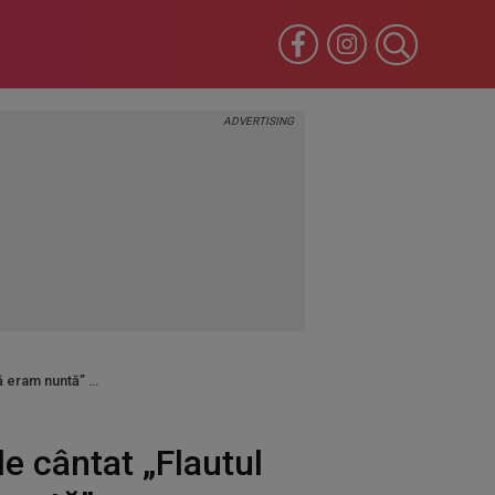
tă eram nuntă”
e cântat „Flautul