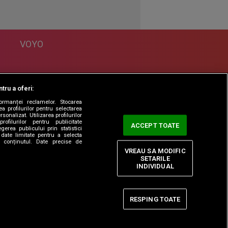
VOYO
DESPRE
tru a oferi:
Politica Confidentialitate
formanței reclamelor. Stocarea
Contact
a profilurilor pentru selectarea
sonalizat. Utilizarea profilurilor
rofilurilor pentru publicitate
ACCEPT TOATE
erea publicului prin statistici
date limitate pentru a selecta
ta conținutul. Date precise de
VREAU SA MODIFIC
SETARILE
INDIVIDUAL
RESPING TOATE