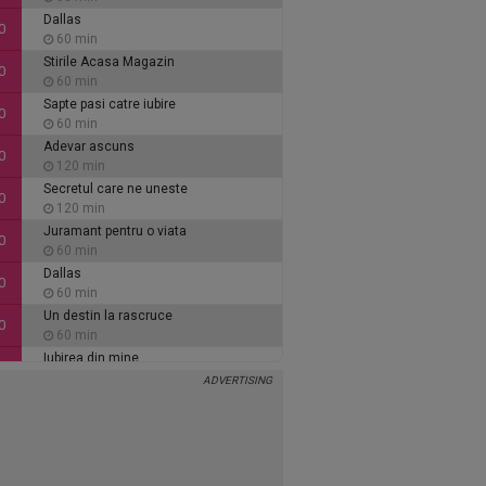
Dallas
0
60 min
Stirile Acasa Magazin
0
60 min
Sapte pasi catre iubire
0
60 min
Adevar ascuns
0
120 min
Secretul care ne uneste
0
120 min
Juramant pentru o viata
0
60 min
Dallas
0
60 min
Un destin la rascruce
0
60 min
Iubirea din mine
0
60 min
Inimi de cenusa
0
135 min
Alaca - iubire si tradare
5
90 min
Ce se intampla, doctore?