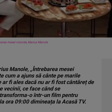
barea mesei rotunde
,
Marius Manole
arius Manole, „Întrebarea mesei
te cum a ajuns să cânte pe marile
ar fi ales dacă nu ar fi fost cântăreț de
e vecinii, ce face când se
 transforma-o într-un film pentru
la ora 09:00 dimineața la Acasă TV.