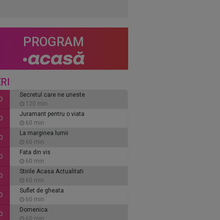
PROGRAM
RI
Secretul care ne uneste
0
120 min
Juramant pentru o viata
0
60 min
La marginea lumii
0
60 min
Fata din vis
0
60 min
Stirile Acasa Actualitati
0
60 min
Suflet de gheata
0
60 min
Domenica
0
60 min